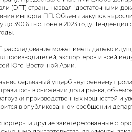
ли (DFT) страны назвал "достаточными док
ения импорта ПП. Объемы закупок выросли с
у до 390,6 тыс. тонн в 2023 году. Тенденция
оды.
, расследование может иметь далеко идущ
ля производителей, экспортеров и всей инд
всей Юго-Восточной Азии.
 нанес серьезный ущерб внутреннему произ
отразилось в снижении доли рынка, объемо
 загрузки производственных мощностей и у
ворится в опубликованном сообщении депар
спортеры и другие заинтересованные стор
исьменные доказательства, документы, зак