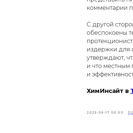
комментарии по
С другой стор
обеспокоены т
протекционис
издержки для 
утверждают, ч
и что местным
и эффективност
ХимИнсайт в
2025-09-17 00:00
П