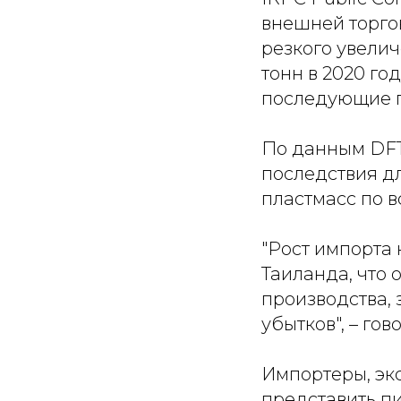
внешней торгов
резкого увелич
тонн в 2020 год
последующие г
По данным DFT
последствия д
пластмасс по 
"Рост импорта
Таиланда, что 
производства,
убытков", – го
Импортеры, эк
представить п