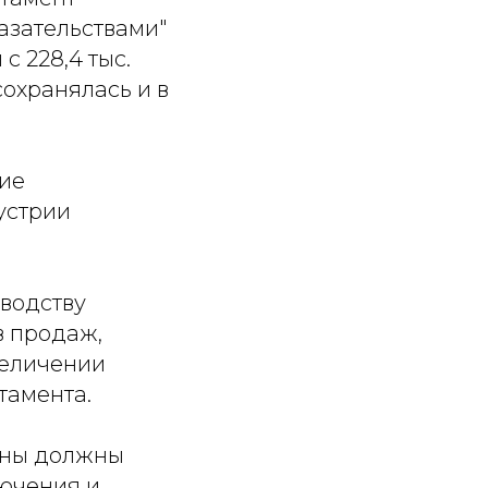
азательствами"
 228,4 тыс.
 сохранялась и в
ие
устрии
водству
в продаж,
величении
тамента.
оны должны
лючения и