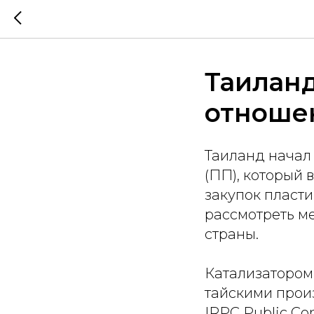
Таиланд
отноше
Таиланд начал
(ПП), который 
закупок пласти
рассмотреть м
страны.
Катализатором
тайскими произ
IRPC Public C