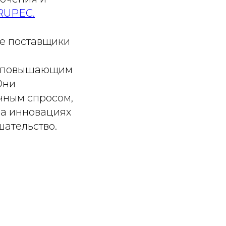
RUPEC.
е поставщики
и повышающим
Они
чным спросом,
на инновациях
шательство.