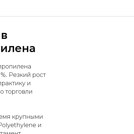
 в
пилена
пропилена
1%. Резкий рост
практику и
о торговли
ремя крупными
olyethylene и
ртамент