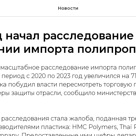
Новости
 начал расследование
нии импорта полипро
 масштабное расследование импорта поли
в период с 2020 по 2023 год увеличился на 7
ка побудил власти пересмотреть торговую 
еры защиты отрасли, сообщило министерств
 расследования стала жалоба, поданная т
водителями пластика: HMC Polymers, Thai P
ompany. Предоставленные ими цифры депа