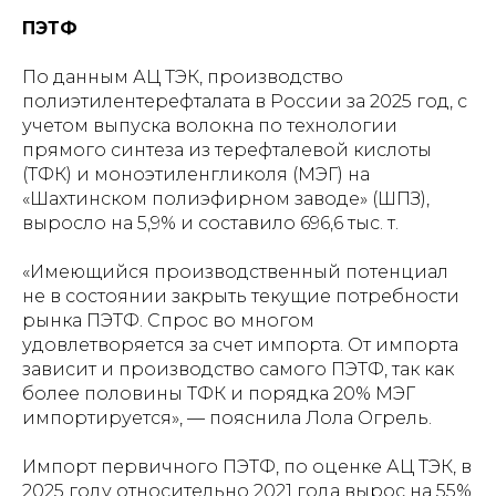
ПЭТФ
По данным АЦ ТЭК, производство
полиэтилентерефталата в России за 2025 год, с
учетом выпуска волокна по технологии
прямого синтеза из терефталевой кислоты
(ТФК) и моноэтиленгликоля (МЭГ) на
«Шахтинском полиэфирном заводе» (ШПЗ),
выросло на 5,9% и составило 696,6 тыс. т.
«Имеющийся производственный потенциал
не в состоянии закрыть текущие потребности
рынка ПЭТФ. Спрос во многом
удовлетворяется за счет импорта. От импорта
зависит и производство самого ПЭТФ, так как
более половины ТФК и порядка 20% МЭГ
импортируется», — пояснила Лола Огрель.
Импорт первичного ПЭТФ, по оценке АЦ ТЭК, в
2025 году относительно 2021 года вырос на 55%