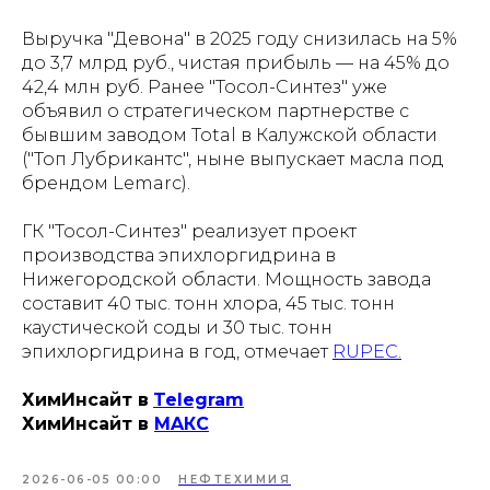
Выручка "Девона" в 2025 году снизилась на 5%
до 3,7 млрд руб., чистая прибыль — на 45% до
42,4 млн руб. Ранее "Тосол-Синтез" уже
объявил о стратегическом партнерстве с
бывшим заводом Total в Калужской области
("Топ Лубрикантс", ныне выпускает масла под
брендом Lemarc).
ГК "Тосол-Синтез" реализует проект
производства эпихлоргидрина в
Нижегородской области. Мощность завода
составит 40 тыс. тонн хлора, 45 тыс. тонн
каустической соды и 30 тыс. тонн
эпихлоргидрина в год, отмечает
RUPEC.
ХимИнсайт в
Telegram
ХимИнсайт в
MAКС
2026-06-05 00:00
НЕФТЕХИМИЯ