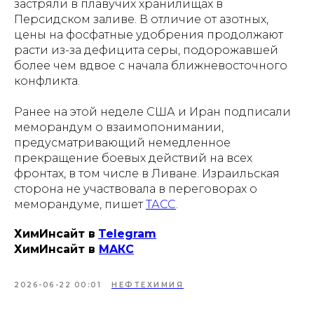
застряли в плавучих хранилищах в
Персидском заливе. В отличие от азотных,
цены на фосфатные удобрения продолжают
расти из-за дефицита серы, подорожавшей
более чем вдвое с начала ближневосточного
конфликта.
Ранее на этой неделе США и Иран подписали
меморандум о взаимопонимании,
предусматривающий немедленное
прекращение боевых действий на всех
фронтах, в том числе в Ливане. Израильская
сторона не участвовала в переговорах о
меморандуме, пишет
ТАСС
.
ХимИнсайт в
Telegram
ХимИнсайт в
MAКС
2026-06-22 00:01
НЕФТЕХИМИЯ