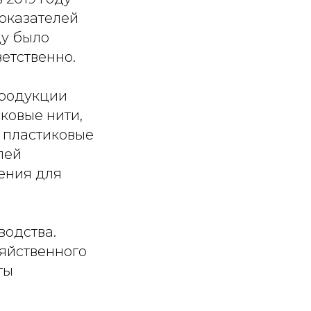
показателей
ду было
ветственно.
продукции
иковые нити,
, пластиковые
лей
ения для
водства.
зяйственного
ты