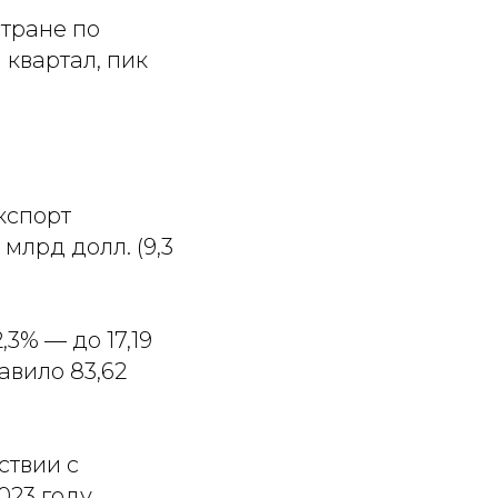
стране по
 квартал, пик
кспорт
млрд долл. (9,3
3% — до 17,19
авило 83,62
ствии с
023 году