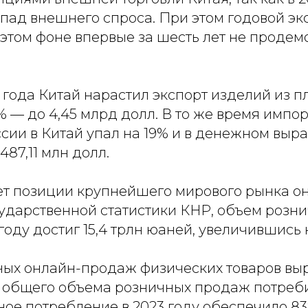
пад внешнего спроса. При этом годовой эк
 этом фоне впервые за шесть лет не проде
 года Китай нарастил экспорт изделий из п
% — до 4,45 млрд долл. В то же время импо
ссии в Китай упал на 19% и в денежном вы
487,11 млн долл.
ет позиции крупнейшего мирового рынка он
ударственной статистики КНР, объем розн
году достиг 15,4 трлн юаней, увеличившись н
ых онлайн-продаж физических товаров выр
от общего объема розничных продаж потреб
ное потребление в 2023 году обеспечило 8