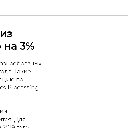
 из
 на 3%
 разнообразных
года. Такие
ацию по
cs Processing
нии
тся. Для
 2019 году