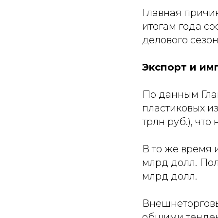
Главная причин
итогам года сос
делового сезо
Экспорт и им
По данным Гла
пластиковых из
трлн руб.), что
В то же время 
млрд долл. Пол
млрд долл.
Внешнеторговы
общими тенденц