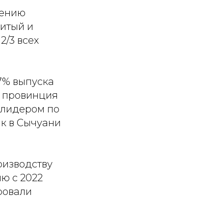
лению
итый и
2/3 всех
57% выпуска
т провинция
а лидером по
ак в Сычуани
оизводству
ю с 2022
ровали