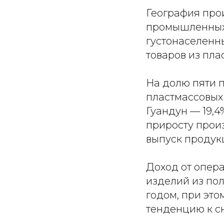
География про
промышленных 
густонаселенны
товаров из пла
На долю пяти п
пластмассовых
Гуандун — 19,4
приросту произ
выпуск продук
Доход от опер
изделий из пол
годом, при эт
тенденцию к 