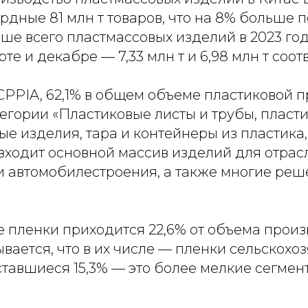
рдные 81 млн т товаров, что на 8% больше 
ьше всего пластмассовых изделий в 2023 го
те и декабре — 7,33 млн т и 6,98 млн т соот
CPPIA, 62,1% в общем объеме пластиковой 
тегории «Пластиковые листы и трубы, пласт
ые изделия, тара и контейнеры из пластика
входит основной массив изделий для отрас
 и автомобилестроения, а также многие реш
 пленки приходится 22,6% от объема произ
вается, что в их числе — пленки сельскохо
тавшиеся 15,3% — это более мелкие сегмен