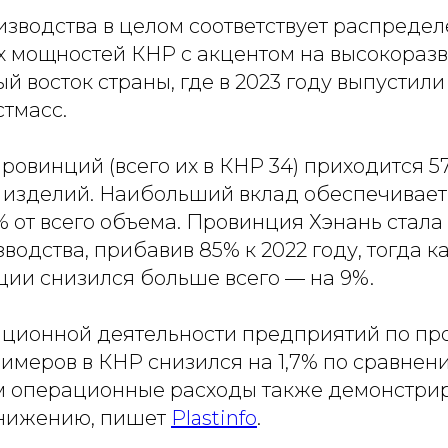
изводства в целом соответствует распреде
мощностей КНР с акцентом на высокоразв
й восток страны, где в 2023 году выпустили 
стмасс.
ровинций (всего их в КНР 34) приходится 
 изделий. Наибольший вклад обеспечивае
% от всего объема. Провинция Хэнань стал
водства, прибавив 85% к 2022 году, тогда к
ции снизился больше всего — на 9%.
ационной деятельности предприятий по пр
имеров в КНР снизился на 1,7% по сравнени
ом операционные расходы также демонстри
снижению, пишет
Рlastinfo
.