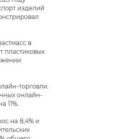
спорт изделий
монстрировал
ластмасс в
рт пластиковых
ражении
лайн-торговли.
ичных онлайн-
а 11%.
ос на 8,4% и
ительских
3% общего