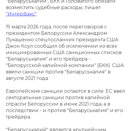
"Беларуськалий", БКК и Головатого обязали
возместить судебные расходы, пишет
"Интерфакс"
.
19 марта 2026 года, после переговоров с
президентом Белоруссии Александром
Лукашенко спецпосланник президента США
Джон Коул сообщил об исключении из всех
инициированных США санкционных списков
"Беларуськалия" и его трейдера -
"Белорусской калийной компании" (БКК). США
ввели санкции против "Беларуськалия" в
августе 2021 года.
Европейские санкции остаются в силе. ЕС ввел
секторальные санкции против калийной
отрасли Белоруссии в июне 2021 года, а в
последствии - и против "Беларуськалия" и его
трейдера.
"Беларуськалий" является крупнейшим