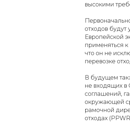
высокими треб
Первоначально
отходов будут 
Европейской эк
применяться к 
что он не искл
перевозке отхо
В будущем так
не входящих в 
соглашений, г
окружающей сре
рамочной дирек
отходах (PPWR)