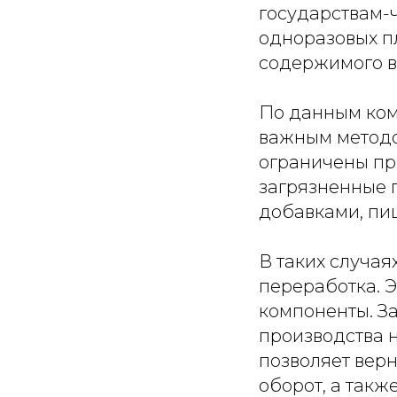
государствам-
одноразовых п
содержимого в 
По данным ком
важным методо
ограничены пр
загрязненные 
добавками, п
В таких случа
переработка. 
компоненты. За
производства н
позволяет вер
оборот, а так