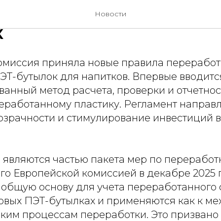
нил правила перерабо
Новости
к
омиссия приняла новые правила переработ
ЭТ-бутылок для напитков. Впервые вводитс
анный метод расчета, проверки и отчетнос
еработанному пластику. Регламент направ
зрачности и стимулирование инвестиций в
 являются частью пакета мер по переработк
го Европейской комиссией в декабре 2025 г
 общую основу для учета переработанного
овых ПЭТ-бутылках и применяются как к ме
ским процессам переработки. Это призвано