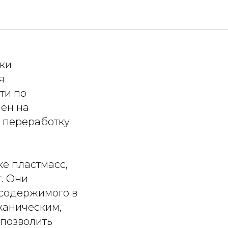
тки ПЭТ-
ки
я
ти по
лен на
 переработку
е пластмасс,
. Они
 содержимого в
ханическим,
 позволить