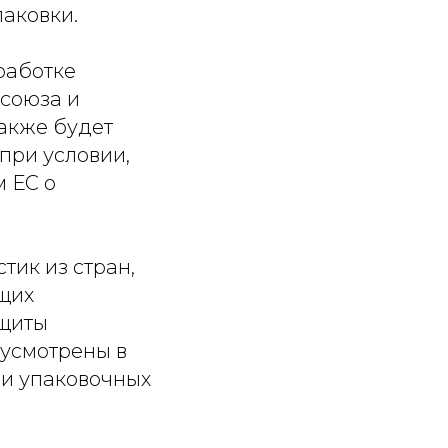
аковки.
работке
 союза и
также будет
при условии,
м ЕС о
тик из стран,
ющих
ащиты
дусмотрены в
 и упаковочных