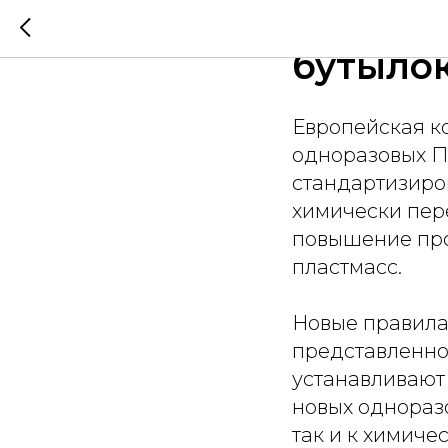
ЕС уточ
бутыло
Европейская к
одноразовых П
стандартизиров
химически пер
повышение про
пластмасс.
Новые правила
представленно
устанавливают
новых однораз
так и к химиче