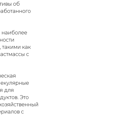
тивы об
работанного
я наиболее
ности
 такими как
астмассы с
ческая
лекулярные
я для
дуктов. Это
 хозяйственный
ериалов с