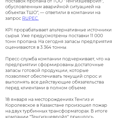
поставок пропана от ТОО "Тенгизшевройл",
обусловленным аварийной ситуацией на
объектах ТШО", — ответили в компании на
запрос
RUPEC.
KPI прорабатывает альтернативные источники
сырья. Уже предусмотрены поставки 11 000
тонн пропана. На сегодня запасы предприятия
оцениваются в 3 364 тонны.
Пресс-служба компании подчеркивает, что на
предприятии сформированы достаточные
запасы готовой продукции, которые
позволяют обеспечивать текущий спрос и
выполнять все действующие обязательства
перед клиентами в полном объеме.
18 января на месторождениях Тенгиз и
Королевское в Казахстане произошел пожар
на двух турбинных трансформаторах. В итоге
компании "Тенгизшевройл" пришлось