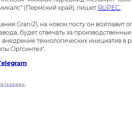
микалс" (Пермский край), пишет
RUPEC.
ния Grani21, на новом посту он возглавит
авода, будет отвечать за производственные
и внедрение технологических инициатив в 
ппы Оргсинтез".
Telegram
ЕФТЕХИМИЯ