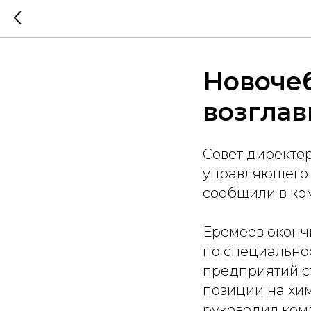
Новочеб
возгла
Совет директор
управляющего 
сообщили в ко
Еремеев оконч
по специально
предприятий с
позиции на хи
руководил ком