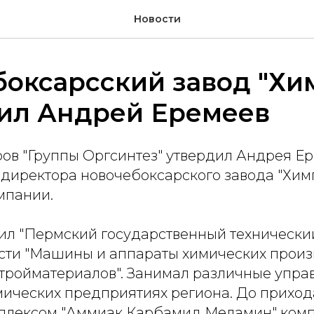
Новости
оксарсский завод "Хи
вил Андрей Еремеев
ов "Группы Оргсинтез" утвердил Андрея Ер
директора новочебоксарского завода "Хим
мпании.
ил "Пермский государственный технический
сти "Машины и аппараты химических произ
тройматериалов". Занимал различные упра
мических предприятиях региона. До приход
плексом "Аммиак Карбамид Меламин" ком