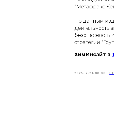
"Метафракс Ке
По данным изда
деятельность з
безопасность 
стратегии "Гру
ХимИнсайт в
2025-12-24 00:00
Н