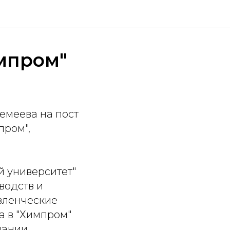
мпром"
емеева на пост
пром",
 университет"
водств и
вленческие
а в "Химпром"
пании