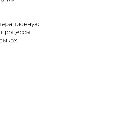
 операционную
 процессы,
рамках