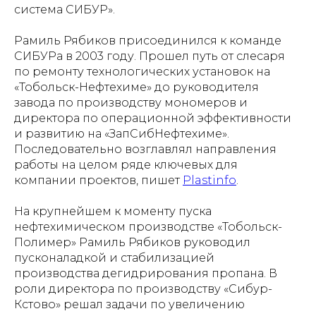
система СИБУР».
Рамиль Рябиков присоединился к команде
СИБУРа в 2003 году. Прошел путь от слесаря
по ремонту технологических установок на
«Тобольск-Нефтехиме» до руководителя
завода по производству мономеров и
директора по операционной эффективности
и развитию на «ЗапСибНефтехиме».
Последовательно возглавлял направления
работы на целом ряде ключевых для
компании проектов, пишет
Рlastinfo
.
На крупнейшем к моменту пуска
нефтехимическом производстве «Тобольск-
Полимер» Рамиль Рябиков руководил
пусконаладкой и стабилизацией
производства дегидрирования пропана. В
роли директора по производству «Сибур-
Кстово» решал задачи по увеличению