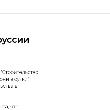
руссии
"Строительство
нн в сутки"
ьства в
та, что