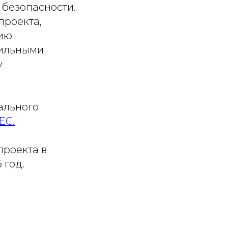
 безопасности.
проекта,
цию
фильными
у
ального
EC.
проекта в
 год.