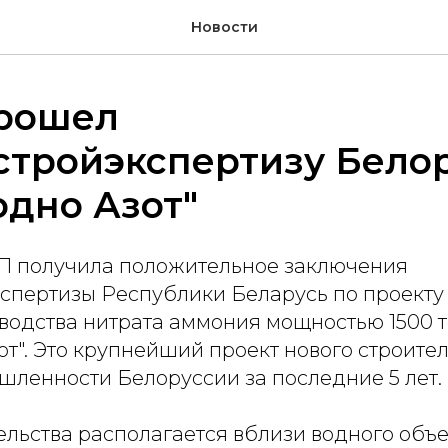
Новости
рошел
стройэкспертизу Бело
одно Азот"
 получила положительное заключения
кспертизы Республики Беларусь по проекту 
водства нитрата аммония мощностью 1500 то
от". Это крупнейший проект нового строител
шленности Белоруссии за последние 5 лет.
ельства располагается вблизи водного объек