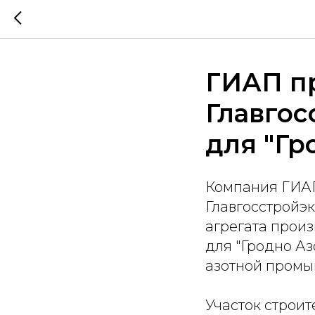
ГИАП п
Главгос
для "Гр
Компания ГИАП
Главгосстройэ
агрегата произ
для "Гродно Аз
азотной промы
Участок строит