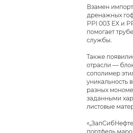
Взамен импорт
дренажных гоф
PPI 003 EX и 
помогает труб
службы.
Также появили
отрасли — блок
сополимер этил
уникальность в
разных мономе
заданными хар
листовые матер
«„ЗапСибНефте
портфель маро