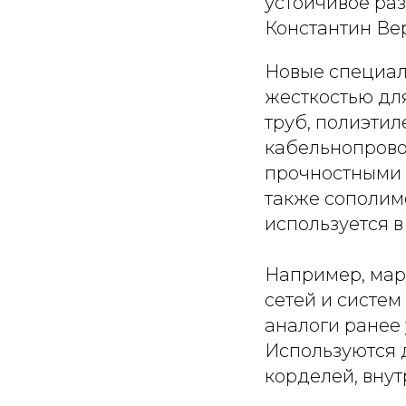
устойчивое ра
Константин Ве
Новые специал
жесткостью дл
труб, полиэтил
кабельнопрово
прочностными 
также сополим
используется в
Например, мар
сетей и систем
аналоги ранее
Используются д
корделей, вну