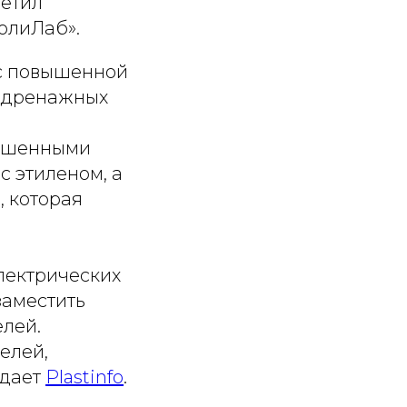
метил
олиЛаб».
с повышенной
и дренажных
учшенными
 этиленом, а
, которая
лектрических
заместить
лей.
елей,
едает
Рlastinfo
.