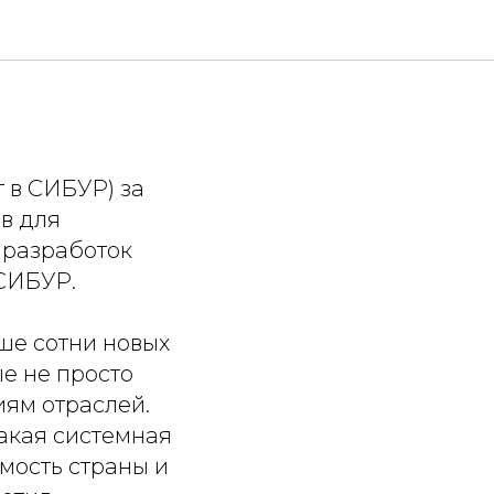
 освоил
 в СИБУР) за
в для
 разработок
СИБУР.
ьше сотни новых
е не просто
иям отраслей.
акая системная
мость страны и