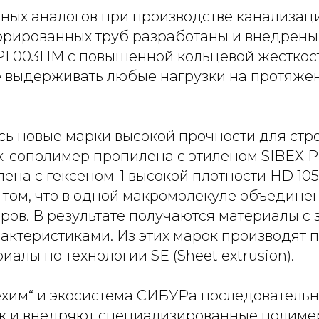
ных аналогов при производстве канализац
рированных труб разработаны и внедрены
PPI 003HM с повышенной кольцевой жесткост
е выдерживать любые нагрузки на протяжен
сь новые марки высокой прочности для стр
-сополимер пропилена с этиленом SIBEX PP
ена с гексеном-1 высокой плотности HD 105
 том, что в одной макромолекуле объедине
ров. В результате получаются материалы с 
актеристиками. Из этих марок производят
иалы по технологии SE (Sheet extrusion).
хим“ и экосистема СИБУРа последователь
к и внедряют специализированные полиме