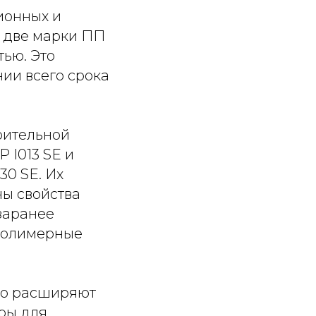
ионных и
 две марки ПП
ью. Это
ии всего срока
оительной
 I013 SE и
30 SE. Их
ны свойства
заранее
 полимерные
но расширяют
ры для