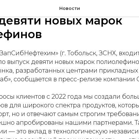
Нефтехим" в 2025 году
Новости
девяти новых марок
ефинов
апСибНефтехим» (г. Тобольск, ЗСНХ, входит
ило выпуск девяти новых марок полиолефино
ынка, разработанных центрами прикладных
б», сообщается в пресс-релизе компании 
просы клиентов с 2022 года мы создали бол
ов для широкого спектра продуктов, которы
рт, но и отвечают самым строгим требован
ешно апробированы нашими партнерами. Т
и — это вклад в технологическую независи