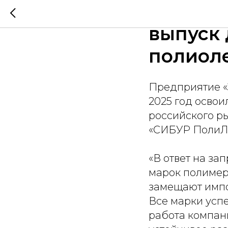
"ЗапСиб
выпуск 
полиол
Предприятие «З
2025 год осво
российского р
«СИБУР ПолиЛа
«В ответ на за
марок полимер
замещают импо
Все марки усп
работа компани