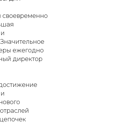
ы своевременно
льшая
 и
 Значительное
еры ежегодно
ьный директор
 достижение
ии
нового
 отраслей
 цепочек