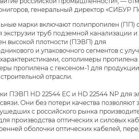
звитие российской промышленности», — от
рнигоров, генеральный директор «СИБУР П
ьные марки включают полипропилен (ПП) 
я экструзии труб подземной канализации 
ен высокой плотности (ПЭВП) для
дникового и упаковочного сегментов с ул
характеристиками, сополимеры пропилена с
еры пропилена с гексеном-1 для продукции
 строительной отрасли.
ки ПЭВП HD 22544 EC и HD 22544 NP для э
 связи. Они без потери качества позволяют 
 ушедших с российского рынка производите
ля производства оптических и силовых каб
тренней оболочки оптических кабелей, пер