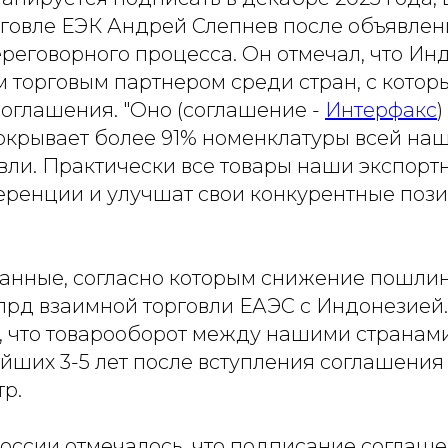
рговле ЕЭК Андрей Слепнев после объявлен
реговорного процесса. Он отмечал, что Ин
 торговым партнером среди стран, с котор
соглашения. "Оно (соглашение -
Интерфакс
)
окрывает более 91% номенклатуры всей наш
вли. Практически все товары наши экспорт
ренции и улучшат свои конкурентные позиц
анные, согласно которым снижение пошлин
лрд взаимной торговли ЕАЭС с Индонезией.
, что товарооборот между нашими странами
ших 3-5 лет после вступления соглашения в
р.
оссии отмечалось, что подписание соглаше