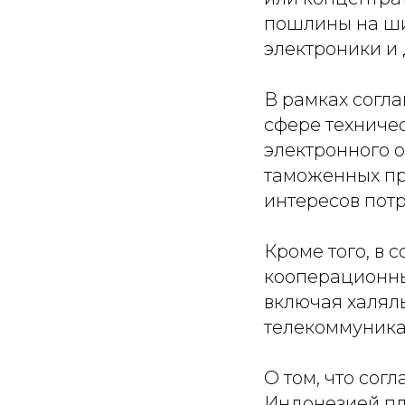
пошлины на шир
электроники и
В рамках согл
сфере техниче
электронного 
таможенных пр
интересов потр
Кроме того, в 
кооперационны
включая халяль
телекоммуника
О том, что со
Индонезией пла