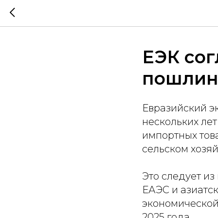
ЕЭК сог
пошлин 
Евразийский э
нескольких ле
импортных тов
сельском хозяй
Это следует из
ЕАЭС и азиатс
экономической
2025 года.