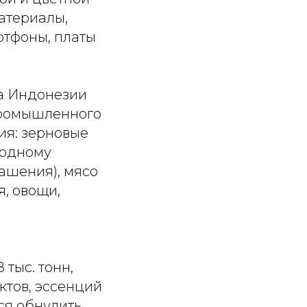
атериалы,
ртфоны, платы
ва Индонезии
промышленного
ия: зерновые
 одному
лашения), мясо
, овощи,
тыс. тонн,
актов, эссенций
тся обнулить