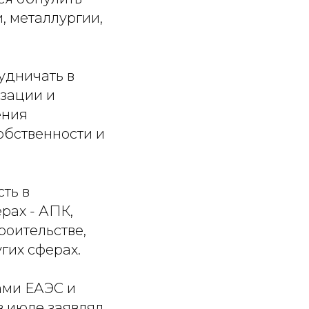
, металлургии,
удничать в
изации и
ения
обственности и
ть в
рах - АПК,
роительстве,
гих сферах.
ами ЕАЭС и
в июле заявлял