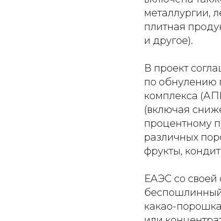
металлургии, 
плитная проду
и другое).
В проект согла
по обнулению 
комплекса (АП
(включая сниж
процентному пу
различных пор
фрукты, кондит
ЕАЭС со своей 
беспошлинный в
какао-порошка 
или концентрат