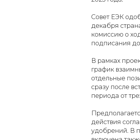
Совет ЕЭК одоб
декабря стран
комиссию о хо
подписания док
В рамках прое
график взаимн
отдельные поз
сразу после вс
периода от трех
Предполагается
действия согл
удобрений. В 
включена такж