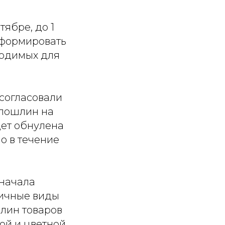
ябре, до 1
нформировать
ходимых для
согласовали
 пошлин на
дет обнулена
но в течение
 начала
личные виды
лин товаров
ой и цветной