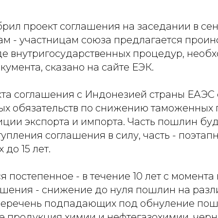
рил проект соглашения на заседании в сент
ам - участницам союза предлагается прои
де внутригосударственных процедур, необ
умента, сказано на сайте ЕЭК.
кта соглашения с Индонезией страны ЕАЭС 
ых обязательств по снижению таможенных
иции экспорта и импорта. Часть пошлин бу
тупления соглашения в силу, часть - поэтап
 до 15 лет.
 постепенное - в течение 10 лет с момента
ашения - снижение до нуля пошлин на раз
перечень подпадающих под обнуление пош
е продукция химии и нефтегазохимии, черн