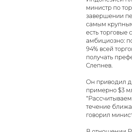
министр по то
завершении пе
самым крупным
есть торговые 
амбициозно: п
94% всей торго
получать префе
Слепнев.
Он приводил д
примерно $3 м
"Рассчитываем
течение ближай
говорил минист
В отношении Р