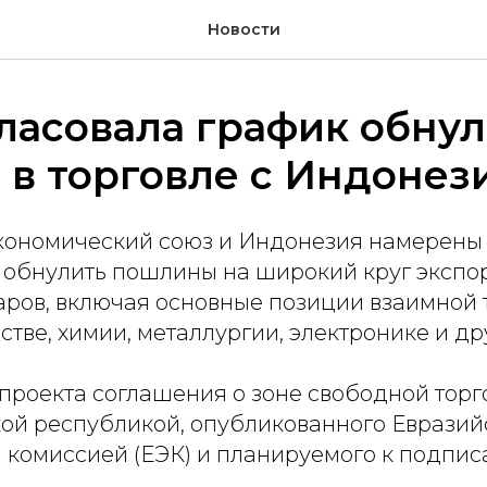
Новости
ласовала график обну
в торговле с Индонез
кономический союз и Индонезия намерены 
т обнулить пошлины на широкий круг экспо
аров, включая основные позиции взаимной 
стве, химии, металлургии, электронике и др
 проекта соглашения о зоне свободной тор
кой республикой, опубликованного Евразий
 комиссией (ЕЭК) и планируемого к подпис