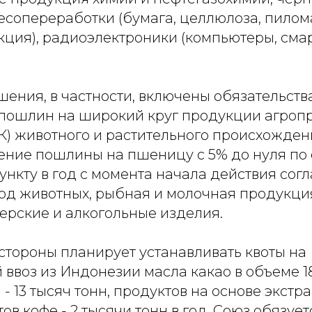
лесопереработки (бумага, целлюлоза, пилом
кция), радиоэлектроники (компьютеры, сма
шения, в частности, включены обязательст
пошлин на широкий круг продукции агро
К) животного и растительного происхожден
ение пошлины на пшеницу с 5% до нуля по
нкту в год с момента начала действия сог
од животных, рыбная и молочная продукция
ерские и алкогольные изделия.
стороны планирует устанавливать квоты на
воз из Индонезии масла какао в объеме 18 
- 13 тысяч тонн, продуктов на основе экстр
ов кофе - 2 тысячи тонн в год. Союз обязуе