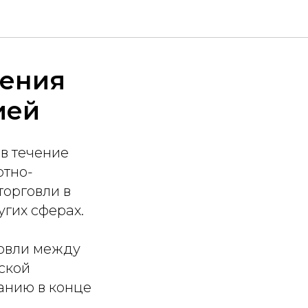
ления
ией
в течение
ртно-
торговли в
угих сферах.
говли между
ской
анию в конце