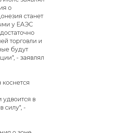
ия о
донезия станет
ыми у ЕАЭС
 достаточно
ей торговли и
ные будут
ии", - заявлял
 коснется
 удвоится в
 силу", -
ния о зоне