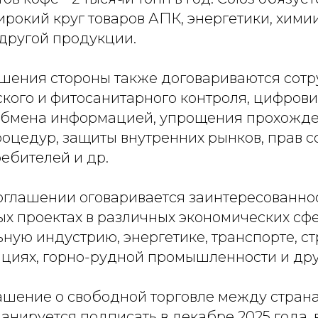
окий круг товаров АПК, энергетики, химии
 другой продукции.
ашения стороны также договариваются сотр
ского и фитосанитарного контроля, цифров
обмена информацией, упрощения прохожд
оцедур, защиты внутренних рынков, прав с
ебителей и др.
соглашении оговаривается заинтересованнос
х проектах в различных экономических сфе
ную индустрию, энергетике, транспорте, ст
циях, горно-рудной промышленности и дру
глашение о свободной торговле между стран
нируется подписать в декабре 2025 года, 