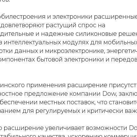
обилестроения и электроники расширенны
удовлетворяют растущий спрос на
дительные и надежные силиконовые реше
в интеллектуальных модулях для мобильных
отки данных и микроэлектронике, энергети
компонентах бытовой электроники и передо
инского применения расширение присутст
ностное предложение компании Dow, закл
еспечении местных поставок, что становит
анием для регулируемых и критически важ
то расширение увеличивает возможности D
табильного качества, ускорению коммерци