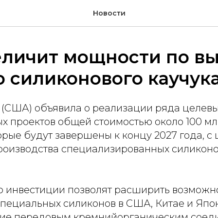
Новости
еличит мощности по вы
 силиконового каучук
(США) объявила о реализации ряда целев
 проектов общей стоимостью около 100 млн
торые будут завершены к концу 2027 года, с
оизводства специализированных силикон
то инвестиции позволят расширить возможн
специальных силиконов в США, Китае и Япо
ие передовым кремнийорганическим соед