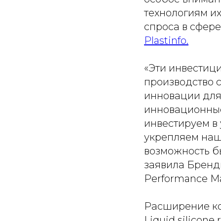
технологиям и
спроса в сфер
Рlastinfo.
«Эти инвестиц
производство 
инновации для
инновационные
инвестируем в
укрепляем наш
возможность б
заявила Бренд
Performance Mat
Расширение ко
Liquid silicone