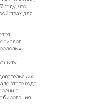
 году, что
ройствах для
ется
ериалов,
ередовых
,
защиту.
довательских
але этого года
корению
табирования