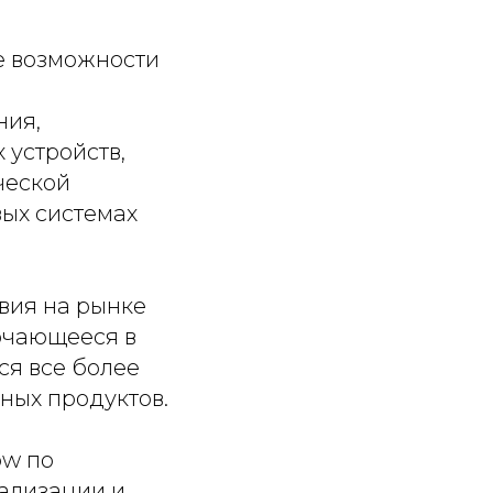
е возможности
ния,
 устройств,
ческой
вых системах
вия на рынке
ючающееся в
ся все более
ных продуктов.
ow по
ализации и