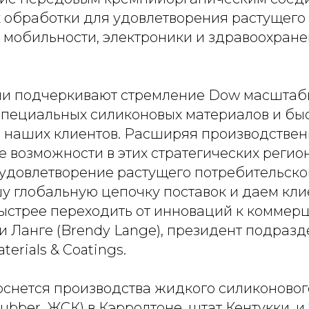
х обработки для удовлетворения растущего
е мобильности, электроники и здравоохране
ии подчеркивают стремление Dow масштаб
специальных силиконовых материалов и бы
 наших клиентов. Расширяя производствен
 возможности в этих стратегических регион
 удовлетворение растущего потребительског
у глобальную цепочку поставок и даем кл
ыстрее переходить от инноваций к коммер
и Ланге (Brendy Lange), президент подраз
erials & Coatings.
снется производства жидкого силиконового
 rubber, ЖСК) в Кэрролтоне, штат Кентукки, 