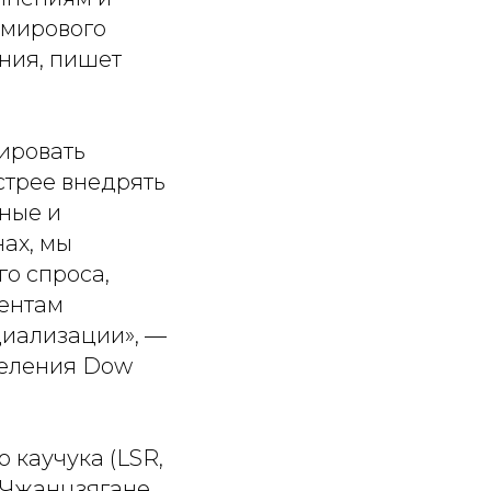
 мирового
ния, пишет
ировать
стрее внедрять
ные и
ах, мы
о спроса,
иентам
циализации», —
деления Dow
 каучука (LSR,
и Чжанцзягане,