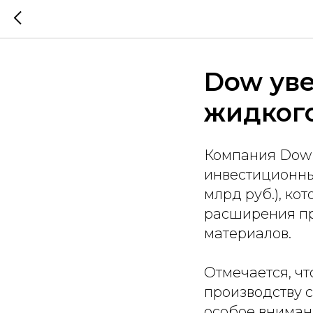
Dow ув
жидкого
Компания Dow 
инвестиционных
млрд руб.), ко
расширения пр
материалов.
Отмечается, ч
производству 
особое вниман