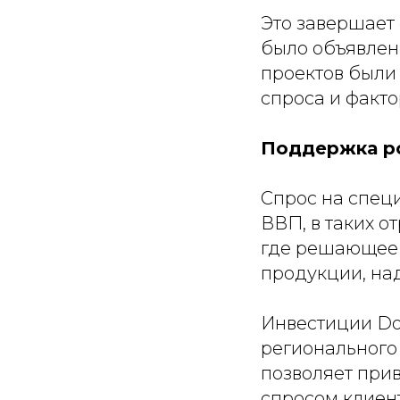
Это завершает 
было объявлен
проектов были
спроса и факто
Поддержка ро
Спрос на спец
ВВП, в таких о
где решающее 
продукции, на
Инвестиции Do
регионального 
позволяет при
спросом клиент