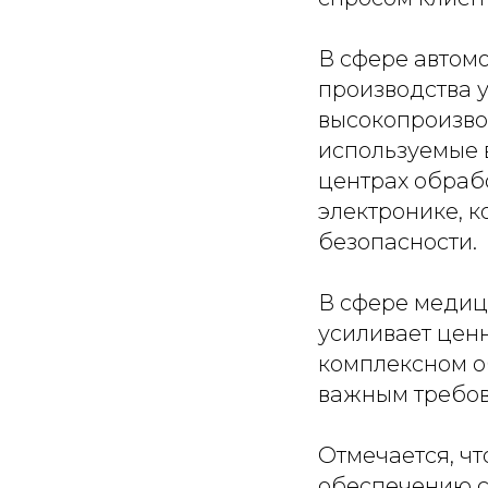
В сфере автом
производства 
высокопроизво
используемые 
центрах обраб
электронике, 
безопасности.
В сфере медиц
усиливает цен
комплексном об
важным требов
Отмечается, ч
обеспечению с