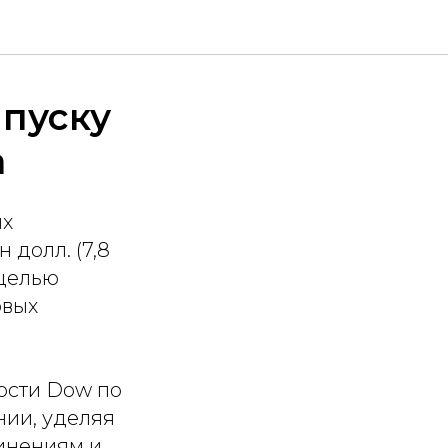
пуску
а
ых
 долл. (7,8
 целью
овых
ости Dow по
нии, уделяя
инениям и