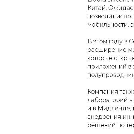
Китай. Ожидает
позволит испол
мобильности, 
В этом году в 
расширение мо
которые откры
приложений в 
полупроводник
Компания такж
лабораторий в 
и в Мидленде, 
внедрения инн
решений по те