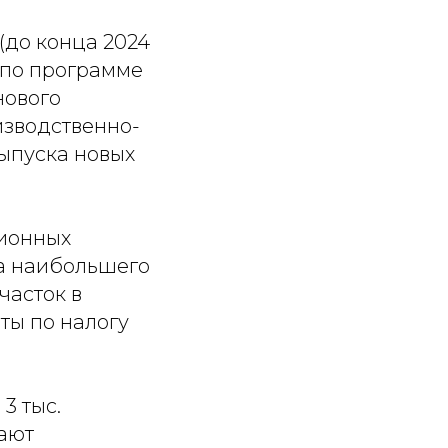
(до конца 2024
 по программе
нового
изводственно-
ыпуска новых
ционных
а наибольшего
часток в
ты по налогу
3 тыс.
ают