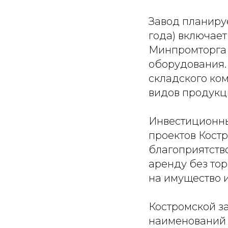
Завод планируе
года) включае
Минпромторга 
оборудования. 
складского ко
видов продукци
Инвестиционны
проектов Кост
благоприятств
аренду без тор
на имущество и
Костромской за
наименований 