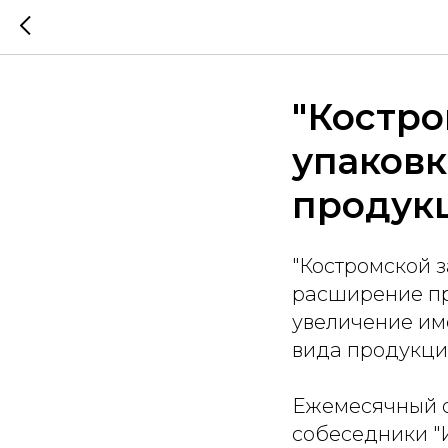
"Костр
упаковк
продук
"Костромской з
расширение пр
увеличение им
вида продукци
Ежемесячный о
собеседники "