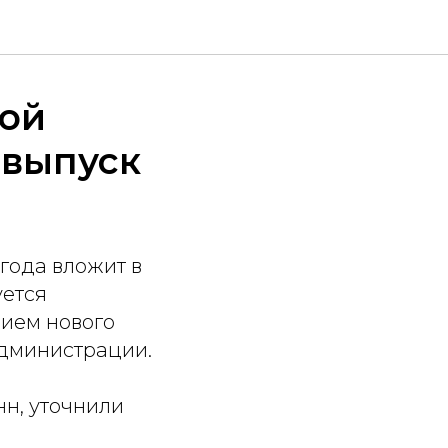
ной
 выпуск
года вложит в
уется
нием нового
администрации.
н, уточнили