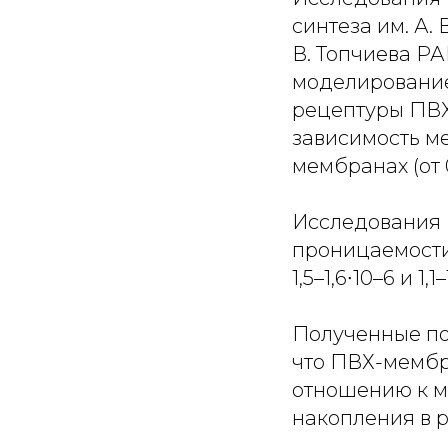
синтеза им. А.
В. Топчиева РА
моделирование
рецептуры ПВХ
зависимость м
мембранах (от 0
Исследования 
проницаемости
1,5–1,6∙10–6 и 1,
Полученные по
что ПВХ-мемб
отношению к м
накопления в 