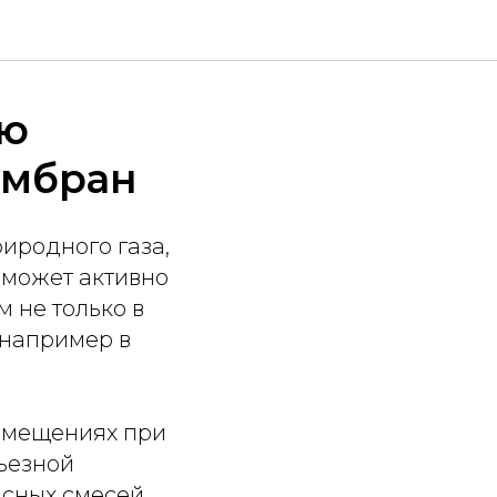
ую
ембран
иродного газа,
 может активно
 не только в
, например в
помещениях при
рьезной
сных смесей.