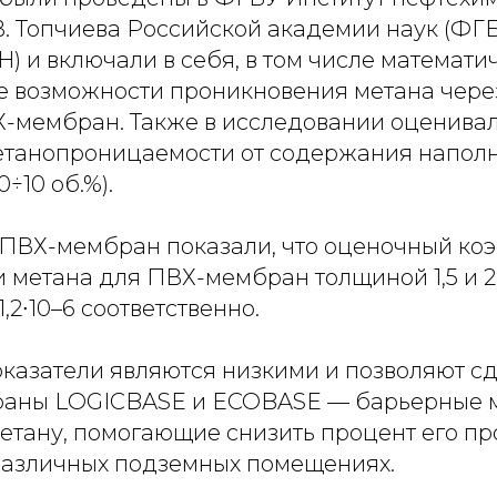
 В. Топчиева Российской академии наук (ФГ
Н) и включали в себя, в том числе математи
 возможности проникновения метана чере
-мембран. Также в исследовании оценива
етанопроницаемости от содержания наполн
÷10 об.%).
ПВХ-мембран показали, что оценочный ко
 метана для ПВХ-мембран толщиной 1,5 и 2
1–1,2∙10–6 соответственно.
казатели являются низкими и позволяют сд
раны LOGICBASE и ECOBASE — барьерные 
етану, помогающие снизить процент его п
различных подземных помещениях.