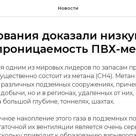
Новости
ования доказали низк
проницаемость ПВХ-м
я одним из мировых лидеров по запасам пр
щественно состоит из метана (CH4). Метан
 различных подземных сооружениях, причем
 добычи, но и в регионах, удаленных от них
большой глубине, тоннелях, шахтах.
чное накопление этого газа в подземных 
таточной их вентиляции является очень се
скольку приводит к образованию взрывоопа