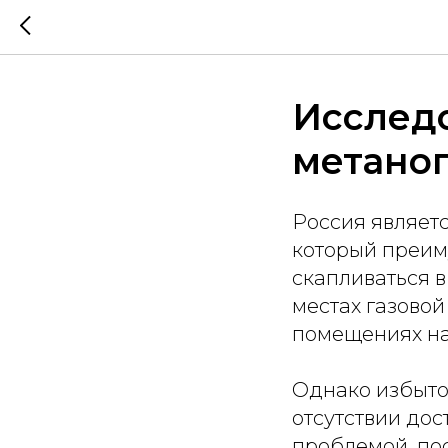
Исслед
метано
Россия являетс
который преиму
скапливаться в
местах газовой
помещениях на 
Однако избыто
отсутствии дос
проблемой, по