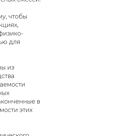
у, чтобы
кциях,
физико-
ью для
ны из
дства
аемости
ных
аконченные в
мости этих
мического