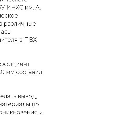
БУ ИНХС им. А.
ческое
з различные
лась
ителя в ПВХ-
эффициент
,0 мм составил
елать вывод,
материалы по
роникновения и