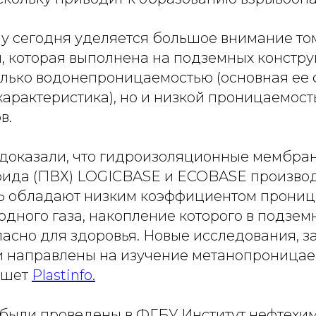
у сегодня уделяется большое внимание том
, которая выполнена на подземных констру
олько водонепроницаемостью (основная ее 
характеристика), но и низкой проницаемост
в.
доказали, что гидроизоляционные мембра
ида (ПВХ) LOGICBASE и ECOBASE произво
обладают низким коэффициентом прониц
дного газа, накопление которого в подзем
асно для здоровья. Новые исследования, з
ли направлены на изучение метанопроницае
ишет
Рlastinfo.
были проведены в ФГБУ Институт нефтехи