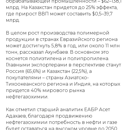
обрабатывающей промышленности – $62–138,1
млрд. На Казахстан придется до 25% эффекта,
где прирост ВВП может составить $0,5–39,7
млрд.
В целом рост производства полимерной
продукции в странах Евразийского региона
может достигнуть 5,8% в год, или около 11 млн
тонн, рассказал Ахунбаев. В основном это
коснется полиэтилена и полипропилена.
Главными экспортерами в перспективе станут
Россия (65,6%) и Казахстан (22,5%), а
покупателями – страны Азиатско-
Тихоокеанского региона и Индия, на которых
придется 40% мирового рынка
нефтегазохимии.
Как отметил старший аналитик ЕАБР Асет
Адахаев, благодаря продвижению
нефтегазохимии потребность в нефти и газе
будет оставаться на высоком уровне до 2050