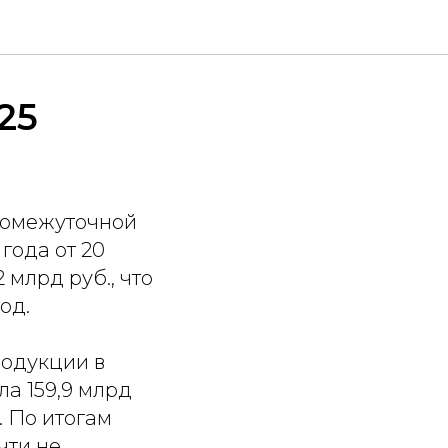
25
промежуточной
года от 20
 млрд руб., что
од.
родукции в
ла 159,9 млрд
. По итогам
чти не