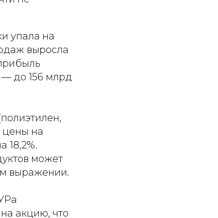
и упала на
родаж выросла
 прибыль
 — до 156 млрд
полиэтилен,
, цены на
а 18,2%.
дуктов может
ом выражении.
БУРа
на акцию, что