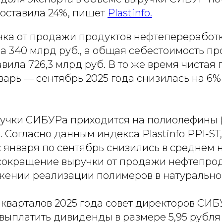
составила 24%, пишет
Рlastinfo.
чка от продажи продуктов нефтепереработк
а 340 млрд руб., а общая себестоимость п
тавила 726,3 млрд руб. В то же время чистая
варь — сентябрь 2025 года снизилась на 6%
учки СИБУРа приходится на полиолефины (
 Согласно данным индекса Plastinfo PPI-ST
января по сентябрь снизились в среднем н
сокращение выручки от продажи нефтепро
ижении реализации полимеров в натуральн
 кварталов 2025 года совет директоров СИ
ыплатить дивиденды в размере 5,95 рубля 