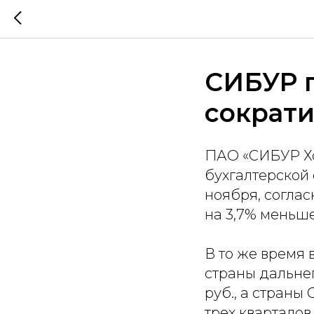
СИБУР п
сократи
ПАО «СИБУР Хо
бухгалтерской 
ноября, соглас
на 3,7% меньше
В то же время
страны дальнег
руб., а страны
трех кварталов