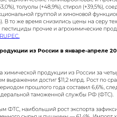
,0%), толуолы (+48,9%), стирол (+39,5%), со
кциональной группой и хиноновой функци
%). В то же время снизились цены на серу т
%), пестициды прочие и агрохимические про
RUPEC.
родукции из России в январе-апреле 20
а химической продукции из России за четы
м выражении достиг $11,2 млрд. Рост по ср
ериодом прошлого года составил 6,6%, след
деральной таможенной службы РФ (ФТС).
ым ФТС, наибольший рост экспорта зафикс
венного сырья и пушнины — 61,4%. Импорт х