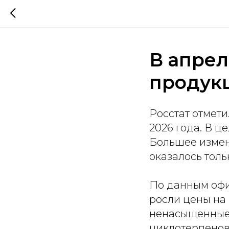
В апрел
продукц
Росстат отмет
2026 года. В ц
Большее измен
оказалось толь
По данным офи
росли цены на б
ненасыщенные 
циклотерпенов