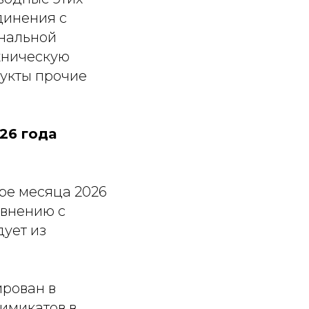
единения с
ональной
ехническую
дукты прочие
26 года
ре месяца 2026
авнению с
ует из
ирован в
имикатов в