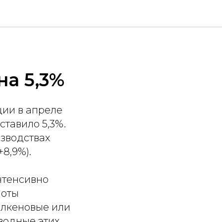
на 5,3%
ции в апреле
ставило 5,3%.
зводствах
8,9%).
нтенсивно
лоты
лкеновые или
водные этих