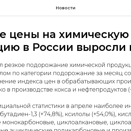
Новости
е цены на химическую
ию в России выросли 
ил резкое подорожание химической продук
елом по категории подорожание за месяц со
ение индекса цен в обрабатывающих прои
ко в производстве кокса и нефтепродуктов (+
циальной статистики в апреле наиболее и
утадиен-1,3 (+74,8%), ксилолы (+54,0%), кис
монокарбоновые, циклоалкановые, циклоа
ые ациклические поликарбоновые и произ