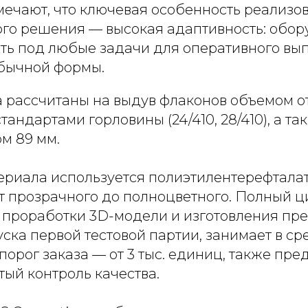
мечают, что ключевая особенность реализо
ого решения — высокая адаптивность: обо
ть под любые задачи для оперативного вы
бычной формы.
 рассчитаны на выдув флаконов объемом от 
андартами горловины (24/410, 28/410), а та
м 89 мм.
ериала используется полиэтилентерефталат
т прозрачного до полноцветного. Полный ц
т проработки 3D-модели и изготовления пр
ска первой тестовой партии, занимает в ср
орог заказа — от 3 тыс. единиц, также пре
ый контроль качества.