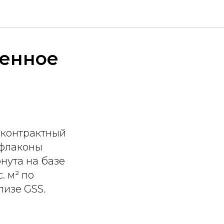
венное
, контрактный
 флаконы
нута на базе
. м² по
изе GSS.