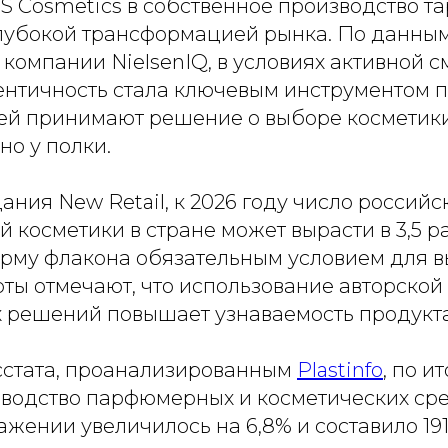
S Cosmetics в собственное производство т
лубокой трансформацией рынка. По данны
компании NielsenIQ, в условиях активной 
ентичность стала ключевым инструментом 
ей принимают решение о выборе косметик
о у полки.
ния New Retail, к 2026 году число российс
 косметики в стране может вырасти в 3,5 ра
рму флакона обязательным условием для 
рты отмечают, что использование авторско
х решений повышает узнаваемость продукта
стата, проанализированным
Plastinfo
, по и
зводство парфюмерных и косметических сре
ении увеличилось на 6,8% и составило 191