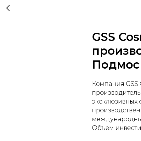
GSS Cos
произво
Подмос
Компания GSS C
производитель
эксклюзивных ф
производствен
международным
Объем инвести