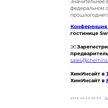
Значительнее 
федеральном ок
прошлогоднего 
Конференция «
гостинице Swi
✉️
Зарегистри
предваритель
sales@cheminsi
ХимИнсайт в
ХимИнсайт в
2026-04-23 00:00
П