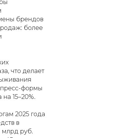
ары
м
смены брендов
продаж: более
и
ких
за, что делает
выживания
й пресс-формы
 на 15–20%.
тогам 2025 года
дств в
 млрд руб.