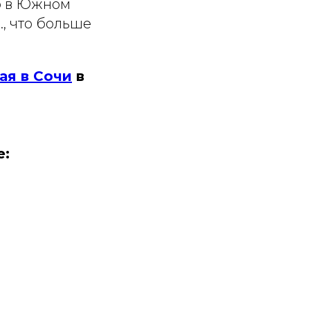
ло в Южном
., что больше
ая в Сочи
в
е: