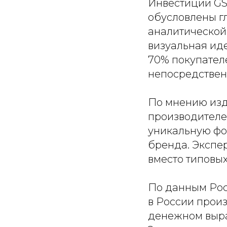
Инвестиции GS
обусловлены г
аналитической 
визуальная ид
70% покупател
непосредственн
По мнению изда
производителей
уникальную фо
бренда. Экспе
вместо типовы
По данным Рос
в России прои
денежном выраж