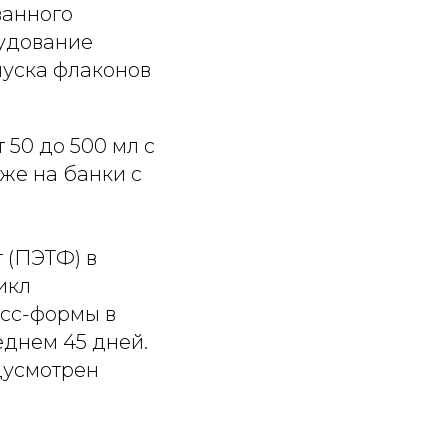
ванного
рудование
пуска флаконов
50 до 500 мл с
кже на банки с
 (ПЭТФ) в
икл
есс-формы в
еднем 45 дней.
дусмотрен