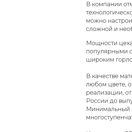
В компании от
технологическ
можно настрои
сложной и нео
Мощности цеха
популярными ст
широким горло
В качестве мат
любом цвете, о
реализации, о
России до выпу
Минимальный п
многоступенчат