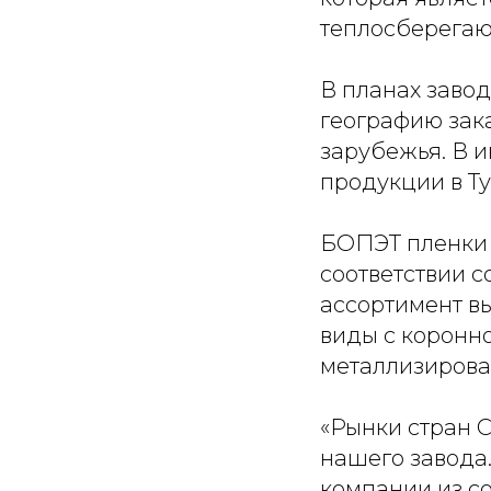
теплосберегаю
В планах заво
географию зака
зарубежья. В и
продукции в Т
БОПЭТ пленки м
соответствии с
ассортимент в
виды с коронн
металлизирован
«Рынки стран 
нашего завода
компании из с