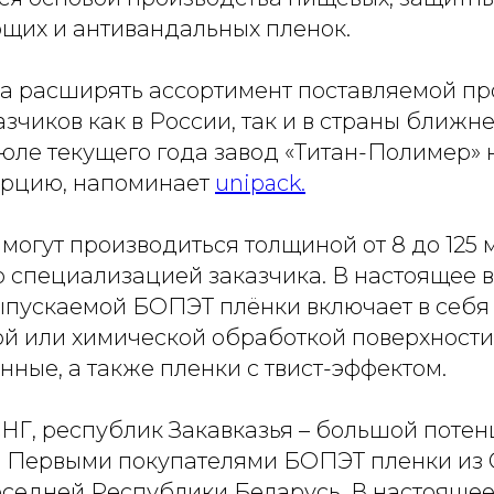
щих и антивандальных пленок.
да расширять ассортимент поставляемой п
зчиков как в России, так и в страны ближне
юле текущего года завод «Титан-Полимер» 
урцию, напоминает
unipack.
огут производиться толщиной от 8 до 125 
о специализацией заказчика. В настоящее 
ыпускаемой БОПЭТ плёнки включает в себя
ой или химической обработкой поверхности
ные, а также пленки с твист-эффектом.
СНГ, республик Закавказья – большой потен
. Первыми покупателями БОПЭТ пленки из 
оседней Республики Беларусь. В настояще