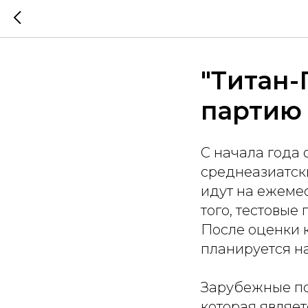
"Титан-
партию
С начала года 
среднеазиатск
идут на ежемес
того, тестовы
После оценки к
планируется н
Зарубежные по
которая являет