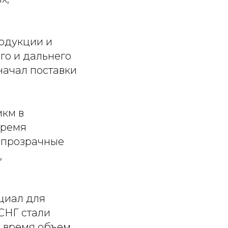
родукции и
го и дальнего
начал поставки
мкм в
время
 прозрачные
,
циал для
СНГ стали
е время объем