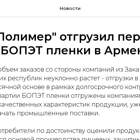
Новости
Полимер" отгрузил пе
 БОПЭТ пленки в Арм
объем заказов со стороны компаний из Зака
их республик неуклонно растет - отгрузки 
ячной основе в рамках долгосрочного конт
е партии БОПЭТ пленки отгружены компания
ачественных характеристик продукции, уже
ачать промышленные поставки.
требители по достоинству оценили продук
ся основой производства пищевых, защитны