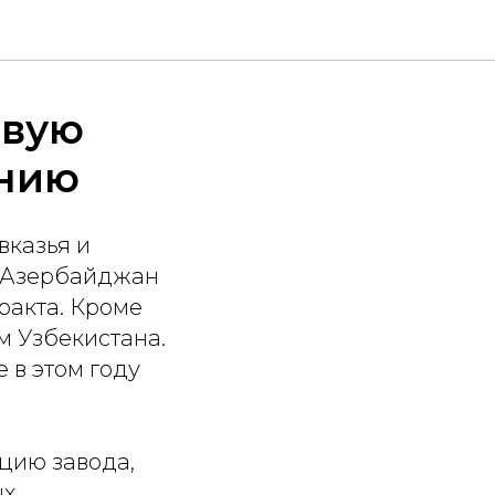
рвую
ению
вказья и
в Азербайджан
ракта. Кроме
м Узбекистана.
 в этом году
цию завода,
х,