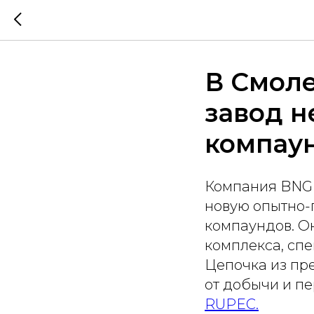
В Смоле
завод 
компаун
Компания BNG 
новую опытно
компаундов. О
комплекса, сп
Цепочка из пр
от добычи и п
RUPEC.