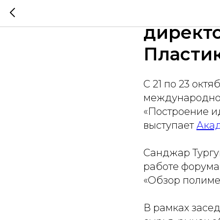
Санджар
директо
Пластик
С 21 по 23 окт
международной 
«Построение и
выступает
Акад
Санджар Тургу
работе форума
«Обзор полиме
В рамках засе