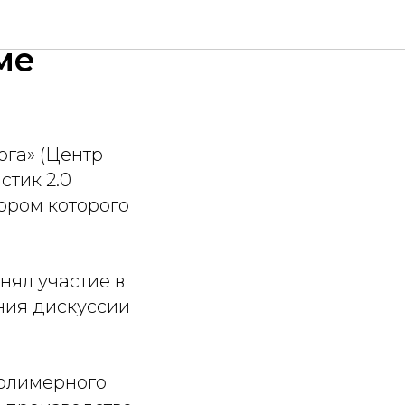
ый
ме
ога» (Центр
стик 2.0
ором которого
нял участие в
ния дискуссии
полимерного