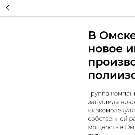
В Омске
новое 
произв
полииз
Группа компан
запустила нов
низкомолекуля
собственной р
мощность в Омс