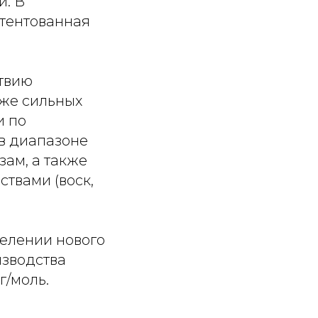
и. В
атентованная
ствию
кже сильных
и по
 в диапазоне
ам, а также
твами (воск,
елении нового
изводства
г/моль.