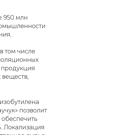
е 950 млн
ромышленности
ния.
в том числе
изоляционных
, продукция
 веществ,
иизобутилена
аучук» позволит
и обеспечить
Б. Локализация