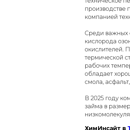
техническое п
производстве 
компанией тех
Среди важных 
кислорода озон
окислителей. 
термической ст
рабочих темпе
обладает хоро
смола, асфальт, 
В 2025 году к
займа в размер
низкомолекуля
ХимИнсайт в