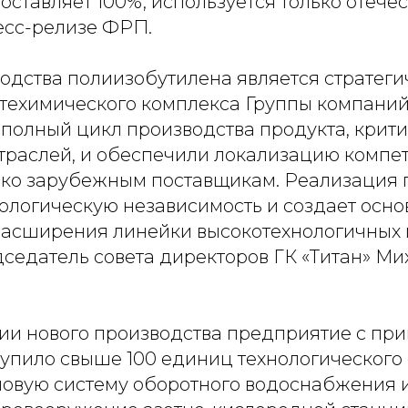
оставляет 100%, используется только отече
есс-релизе ФРП.
водства полиизобутилена является стратег
фтехимического комплекса Группы компаний 
полный цикл производства продукта, крит
траслей, и обеспечили локализацию компе
ько зарубежным поставщикам. Реализация 
ологическую независимость и создает осно
асширения линейки высокотехнологичных м
дседатель совета директоров ГК «Титан» Ми
ии нового производства предприятие с пр
упило свыше 100 единиц технологического
новую систему оборотного водоснабжения 