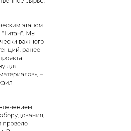
ственное сырье,
ическим этапом
“Титан”. Мы
ически важного
тенций, ранее
проекта
ву для
атериалов», –
хаил
ивлечением
 оборудования,
и провело