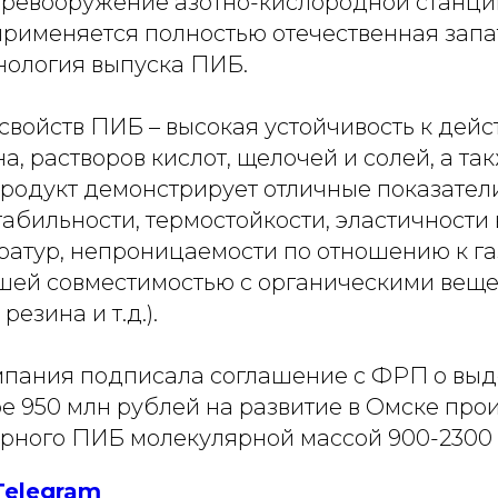
еревооружение азотно-кислородной станци
применяется полностью отечественная зап
нология выпуска ПИБ.
свойств ПИБ – высокая устойчивость к дей
а, растворов кислот, щелочей и солей, а та
Продукт демонстрирует отличные показател
абильности, термостойкости, эластичности
ратур, непроницаемости по отношению к газ
шей совместимостью с органическими вещес
резина и т.д.).
омпания подписала соглашение с ФРП о выд
е 950 млн рублей на развитие в Омске про
рного ПИБ молекулярной массой 900-2300 
Telegram