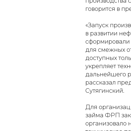
производства с
говорится в пр
«Запуск произ
в развитии не
сформировали 
для смежных о
доступных тол
укрепляет техн
дальнейшего р
рассказал пре
Сутягинский.
Для организац
займа ФРП зак
организовало 