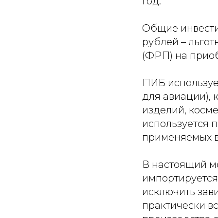
год.
Общие инвестиц
рублей – льго
(ФРП) на прио
ПИБ использует
для авиации), 
изделий, косме
используется п
применяемых в
В настоящий м
импортируется.
исключить зави
практически в