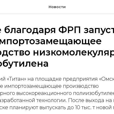
Новости
 благодаря ФРП запус
импортозамещающее
одство низкомолекуля
обутилена
ий «Титан» на площадке предприятия «Омск
ое импортозамещающее производство
рного высокореакционного полиизобутилен
азработанной технологии. После выхода на
ке планируют выпускать до 10 тыс. т новой