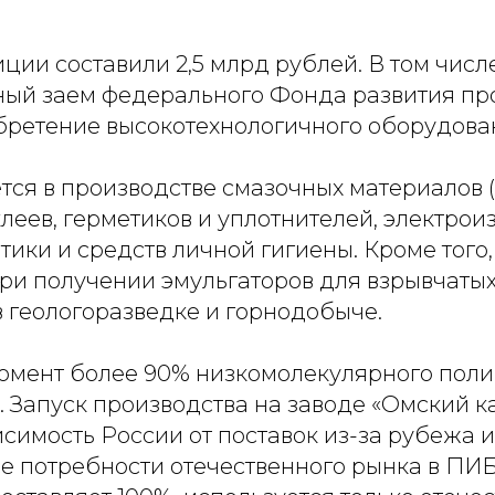
ии составили 2,5 млрд рублей. В том числ
тный заем федерального Фонда развития п
бретение высокотехнологичного оборудова
ся в производстве смазочных материалов (
клеев, герметиков и уплотнителей, электро
тики и средств личной гигиены. Кроме того
ри получении эмульгаторов для взрывчатых
 геологоразведке и горнодобыче.
омент более 90% низкомолекулярного пол
 Запуск производства на заводе «Омский к
симость России от поставок из-за рубежа 
се потребности отечественного рынка в ПИ