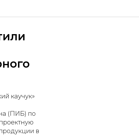
тили
рного
ий каучук»
а (ПИБ) по
 проектную
 продукции в