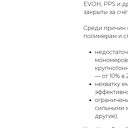
EVOH, PPS и д
закрыты за счё
Среди причин 
полимерам и с
недостаточ
мономеров
крупнотон
— от 10% в 
нехватку ё
эффективно
ограничени
сильными м
другие).