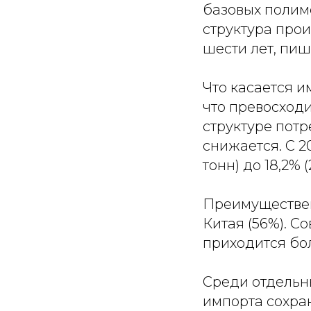
базовых полим
структура прои
шести лет, пи
Что касается и
что превосходи
структуре пот
снижается. С 20
тонн) до 18,2% (
Преимуществен
Китая (56%). С
приходится бо
Среди отдельны
импорта сохран