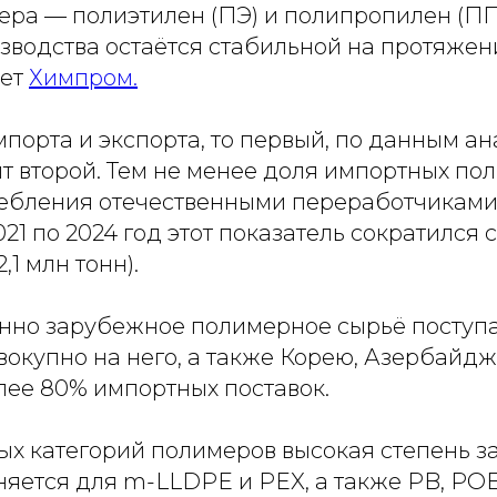
ера — полиэтилен (ПЭ) и полипропилен (П
зводства остаётся стабильной на протяже
шет
Химпром.
мпорта и экспорта, то первый, по данным ан
т второй. Тем не менее доля импортных по
ребления отечественными переработчиками
21 по 2024 год этот показатель сократился с 
2,1 млн тонн).
но зарубежное полимерное сырьё поступа
овокупно на него, а также Корею, Азербайд
лее 80% импортных поставок.
х категорий полимеров высокая степень з
яется для m-LLDPE и PEX, а также PB, POE