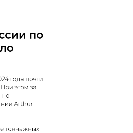
ссии по
гло
24 года почти
. При этом за
, но
ании Arthur
ее тоннажных