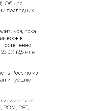
П). Общая
нии последних
алитиков, пока
лимеров в
 постепенно
23,3% (2,5 млн
ет в Россию из
жан и Турцию
ависимости от
, POM, PBT,