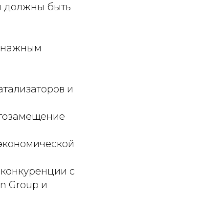
м должны быть
оннажным
атализаторов и
ртозамещение
экономической
 конкуренции с
n Group и