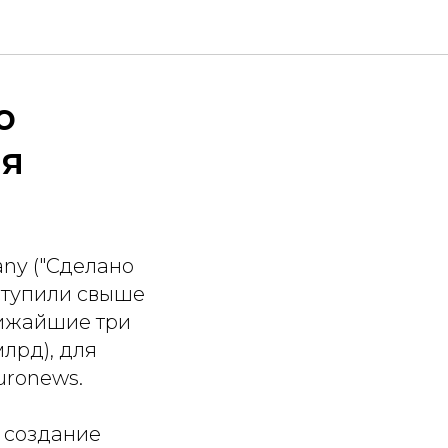
ю
ля
ny ("Сделано
ступили свыше
лижайшие три
лрд), для
uronews.
, создание