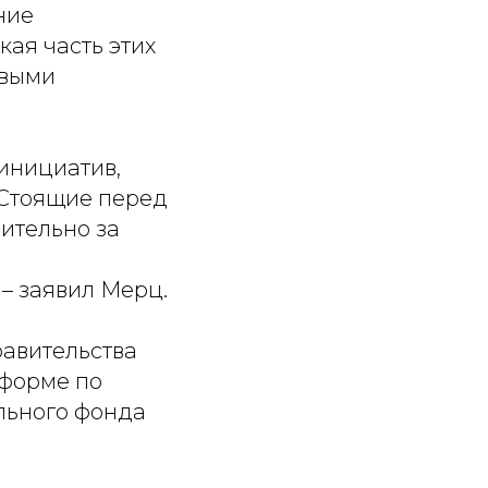
ние
ая часть этих
овыми
инициатив,
 Стоящие перед
ительно за
– заявил Мерц.
авительства
еформе по
льного фонда