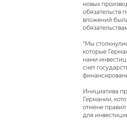
новых производ
обязательств 
вложений была
обязательства
"Мы столкнули
которые Герма
нами инвестиц
счёт государс
финансировани
Инициатива пр
Германии, кот
отмене правил
для инвестиций