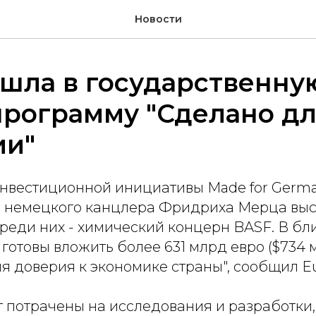
Новости
шла в государственну
программу "Сделано д
ии"
нвестиционной инициативы Made for Germa
) немецкого канцлера Фридриха Мерца вы
Среди них - химический концерн BASF. В б
готовы вложить более 631 млрд евро ($734 м
я доверия к экономике страны", сообщил E
т потрачены на исследования и разработки