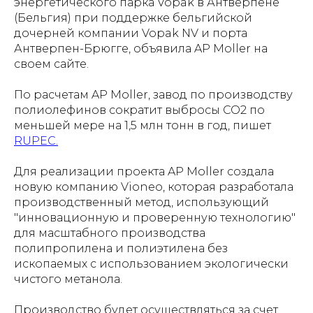
энергетического парка Vopak в Антверпене
(Бельгия) при поддержке бельгийской
дочерней компании Vopak NV и порта
Антверпен-Брюгге, объявила AP Moller на
своем сайте.
По расчетам AP Moller, завод по производству
полиолефинов сократит выбросы CO2 по
меньшей мере на 1,5 млн тонн в год, пишет
RUPEC.
Для реализации проекта AP Moller создала
новую компанию Vioneo, которая разработала
производственный метод, использующий
"инновационную и проверенную технологию"
для масштабного производства
полипропилена и полиэтилена без
ископаемых с использованием экологически
чистого метанола.
Производство будет осуществляться за счет