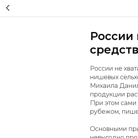
России 
средст
России не хват
нишевых сельх
Михаила Данил
продукции рас
При этом сами 
рубежом, пише
Основными при
невыгодно про