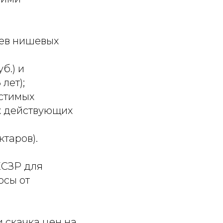
иев нишевых
б.) и
лет);
устимых
х действующих
ктаров).
ХСЗР для
осы от
.
и скачка цен на