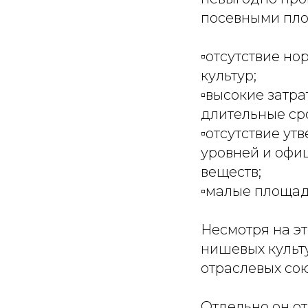
посевными пло
▫️отсутствие н
культур;
▫️высокие затр
длительные сро
▫️отсутствие 
уровней и офи
веществ;
▫️малые площад
Несмотря на эт
нишевых культу
отраслевых сою
Отдельно он от