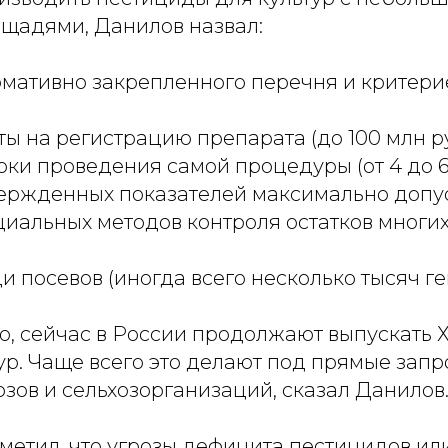
щадями, Данилов назвал:
ормативно закрепленного перечня и критер
аты на регистрацию препарата (до 100 млн ру
ки проведения самой процедуры (от 4 до 6 
утвержденных показателей максимально доп
циальных методов контроля остатков многи
и посевов (иногда всего несколько тысяч ге
о, сейчас в России продолжают выпускать 
р. Чаще всего это делают под прямые запр
зов и сельхозорганизаций, сказал Данилов
метил, что угрозы дефицита пестицидов ил