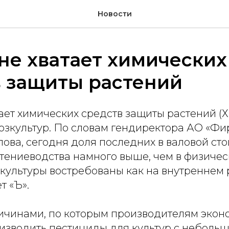
Новости
не хватает химических
в защиты растений
ает химических средств защиты растений (
озкультур. По словам гендиректора АО «Фи
ова, сегодня доля последних в валовой ст
тениеводства намного выше, чем в физичес
культуры востребованы как на внутреннем р
т «Ъ».
чинами, по которым производителям экон
изводить пестициды для культур с неболь