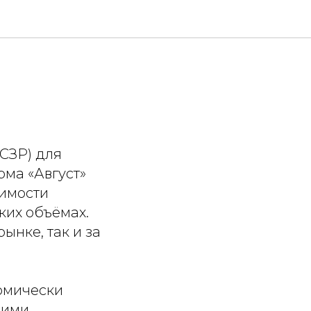
ХСЗР) для
рма «Август»
оимости
ких объёмах.
ынке, так и за
омически
шими