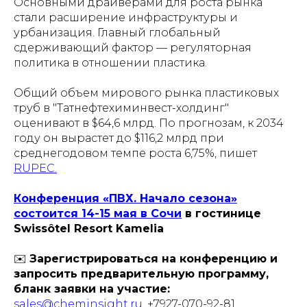
Основными драйверами для роста рынка
стали расширение инфраструктуры и
урбанизация. Главный глобальный
сдерживающий фактор — регуляторная
политика в отношении пластика.
Общий объем мирового рынка пластиковых
труб в "Татнефтехиминвест-холдинг"
оценивают в $64,6 млрд. По прогнозам, к 2034
году он вырастет до $116,2 млрд при
среднегодовом темпе роста 6,75%, пишет
RUPEC.
Конференция «ПВХ. Начало сезона»
состоится 14-15 мая в Сочи
в гостинице
Swissôtel Resort Kamelia
✉️
Зарегистрироваться на конференцию и
запросить предварительную программу,
бланк заявки на участие:
sales@cheminsight.ru
, +7927-070-92-81