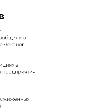
пании
в
и
сообщили в
ее Чеканов
ициях в
я предприятия
и сжиженных
т