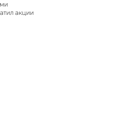
ями
ратил акции