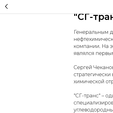
Генера
"СГ-тра
Генеральным д
нефтехимически
компании. На э
являлся первы
Сергей Чеканов
стратегически
химической от
"СГ-транс" – о
специализиров
углеводородных