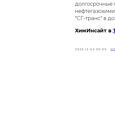
долгосрочные 
нефтегазохимич
"СГ-транс" в д
ХимИнсайт в
2025-12-04 00:00
Н