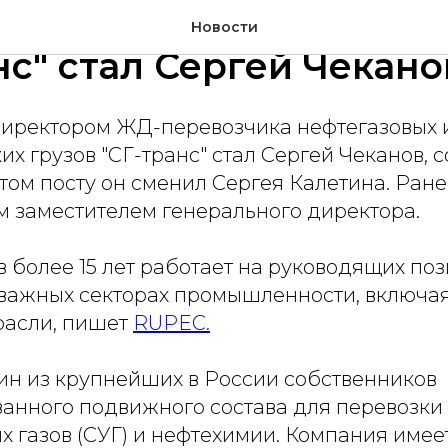
льным директором ком
Новости
нс" стал Сергей Чекано
иректором ЖД-перевозчика нефтегазовых 
х грузов "СГ-транс" стал Сергей Чеканов, 
том посту он сменил Сергея Калетина. Ран
м заместителем генерального директора.
 более 15 лет работает на руководящих поз
 важных секторах промышленности, включа
расли, пишет
RUPEC.
дин из крупнейших в России собственников
анного подвижного состава для перевозк
 газов (СУГ) и нефтехимии. Компания имее