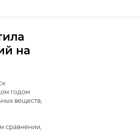
тила
ий на
ск
дом годом
ьных веществ,
м сравнении,