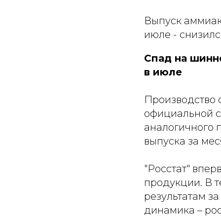
Выпуск аммиака
июле - снизилс
Спад на шинн
в июле
Производство с
официальной ст
аналогичного 
выпуска за меся
"Росстат" впер
продукции. В 
результатам з
динамика – рос