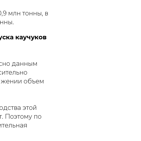
,9 млн тонны, в
онны.
ска каучуков
асно данным
сительно
ражении объем
одства этой
. Поэтому по
ительная