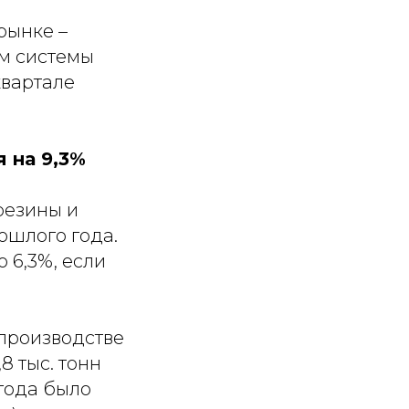
рынке –
ым системы
 квартале
 на 9,3%
резины и
ошлого года.
 6,3%, если
производстве
8 тыс. тонн
 года было