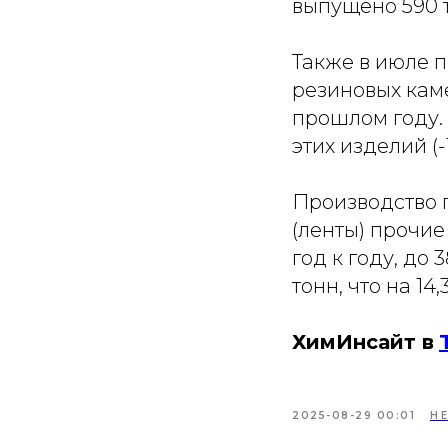
выпущено 590 т
Также в июле 
резиновых каме
прошлом году. 
этих изделий (-
Производство п
(ленты) прочие
год к году, до 
тонн, что на 1
ХимИнсайт в
2025-08-29 00:01
Н