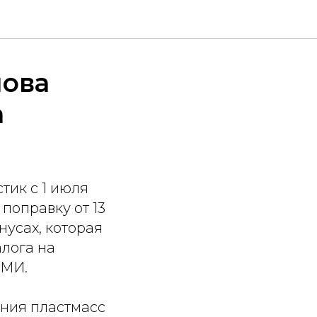
нова
а
тик с 1 июля
 поправку от 13
усах, которая
алога на
СМИ.
ения пластмасс