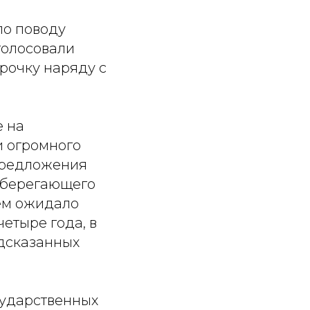
по поводу
голосовали
срочку наряду с
е на
и огромного
 предложения
сберегающего
чем ожидало
четыре года, в
едсказанных
сударственных