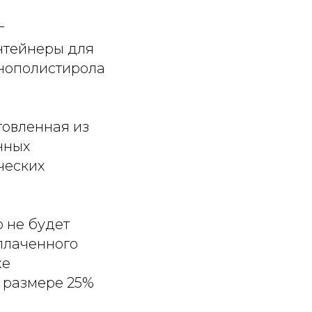
г
онтейнеры для
енополистирола
товленная из
нных
ческих
о не будет
уплаченного
же
в размере 25%