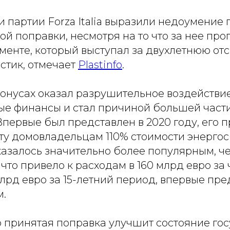
партии Forza Italia выразили недоумение 
й поправки, несмотря на то что за нее про
менте, который выступал за двухлетнюю от
стик, отмечает
Рlastinfo
.
бонусах оказал разрушительное воздействи
ые финансы и стал причиной большей част
Впервые был представлен в 2020 году, его
ту домовладельцам 110% стоимости энерго
оказалось значительно более популярным, 
 что привело к расходам в 160 млрд евро за 
млрд евро за 15-летний период, впервые пр
м.
о принятая поправка улучшит состояние го