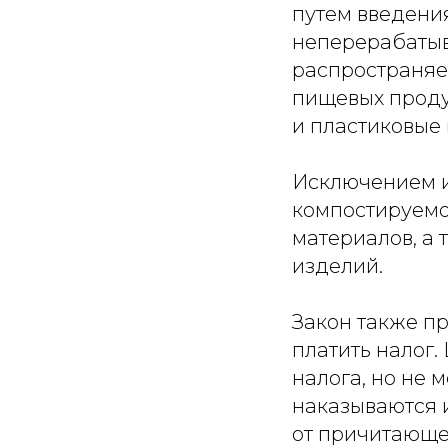
путем введения
неперерабатыв
распространяе
пищевых продук
и пластиковые 
Исключением из
компостируемо
материалов, а
изделий.
Закон также пр
платить налог.
налога, но не 
наказываются 
от причитающег