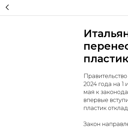
Итальян
перенес
пласти
Правительство 
2024 года на 1
мая к законод
впервые вступи
пластик откла
Закон направл