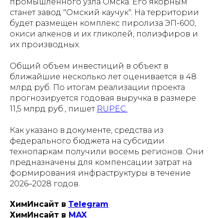
промышленного узла Омска. Его якорным
станет завод "Омский каучук". На территории
будет размещен комплекс пиролиза ЭП-600,
окиси алкенов и их гликолей, полиэфиров и
их производных.
Общий объем инвестиций в объект в
ближайшие несколько лет оценивается в 48
млрд руб. По итогам реализации проекта
прогнозируется годовая выручка в размере
11,5 млрд руб., пишет
RUPEC.
Как указано в документе, средства из
федерального бюджета на субсидии
технопаркам получили восемь регионов. Они
предназначены для компенсации затрат на
формирования инфраструктуры в течение
2026–2028 годов.
ХимИнсайт в
Telegram
ХимИнсайт в
MAX