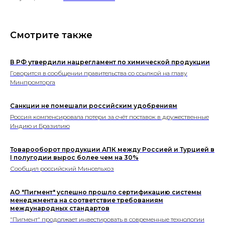
Смотрите также
В РФ утвердили нацрегламент по химической продукции
Говорится в сообщении правительства со ссылкой на главу
Минпромторга
Санкции не помешали российским удобрениям
Россия компенсировала потери за счёт поставок в дружественные
Индию и Бразилию
Товарооборот продукции АПК между Россией и Турцией в
I полугодии вырос более чем на 30%
Сообщил российский Минсельхоз
АО "Пигмент" успешно прошло сертификацию системы
менеджмента на соответствие требованиям
международных стандартов
"Пигмент" продолжает инвестировать в современные технологии