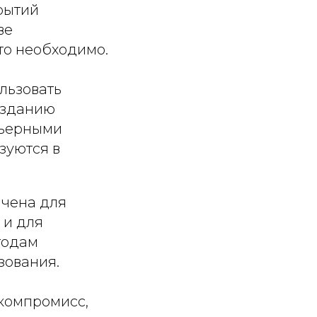
рытий
ве
то необходимо.
льзовать
созданию
рьерными
зуются в
ачена для
 и для
тодам
зования.
 компромисс,