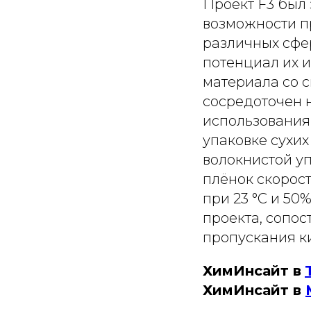
Проект F3 был 
возможности п
различных сфер
потенциал их и
материала со 
сосредоточен 
использования
упаковке сухих
волокнистой у
плёнок скорост
при 23 °C и 50
проекта, сопо
пропускания ки
ХимИнсайт в
ХимИнсайт в