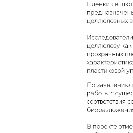
Плёнки являют
предназначены
целлюлозных во
Исследователи 
целлюлозу как 
прозрачных пл
характеристика
пластиковой уп
По заявлению 
работы с суще
соответствия 
биоразложения
В проекте отме