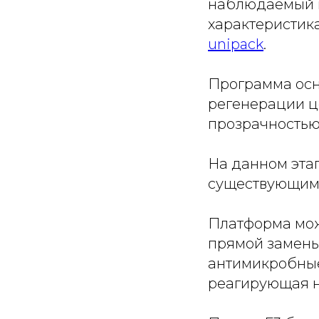
наблюдаемый в
характеристик
unipack
.
Программа осн
регенерации ц
прозрачностью
На данном эта
существующими
Платформа мож
прямой замены
антимикробные 
реагирующая на