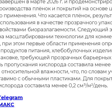
завершен в марте 2026 г. и продемонстрир
роизводства плёнок и покрытий на основе 
 применения. Что касается плёнок, резуль
спользования в качестве прозрачного упак
свойствами биоразлагаемости. Следующий э
на масштабировании технологии для комме
, при этом первые области применения оп
 продуктов питания, хлебобулочных издели
паковке, требующей прозрачных барьерных 
ь пропускания кислорода составила менее 
% относительной влажности, что, по словам 
ставимо с обычными пластиками. Для покрыт
слорода составила менее 0,2 см³/м²/день.
Telegram
MAКС