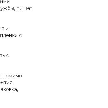
кими
лужбы, пишет
ия и
плёнки с
ть с
х, помимо
рытия,
аковка,