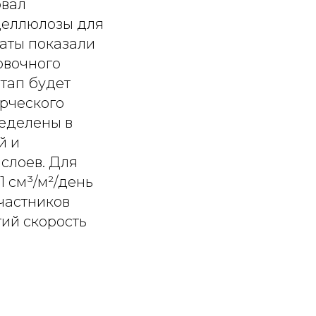
овал
целлюлозы для
таты показали
овочного
тап будет
рческого
ределены в
й и
слоев. Для
1 см³/м²/день
участников
ий скорость