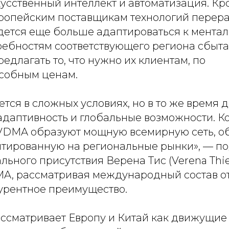
усственный интеллект и автоматизация. Кро
ропейским поставщикам технологий перер
дется еще больше адаптироваться к ментал
ебностям соответствующего региона сбыта,
едлагать то, что нужно их клиентам, по
собным ценам.
тся в сложных условиях, но в то же время 
адаптивность и глобальные возможности. 
 VDMA образуют мощную всемирную сеть, 
нтированную на региональные рынки», — п
льного присутствия Верена Тис (Verena Thie
A, рассматривая международный состав от
урентное преимущество.
ссматривает Европу и Китай как движущие