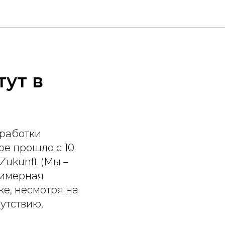
ут в
работки
ое прошло с 10
 Zukunft (Мы –
лимерная
е, несмотря на
утствию,