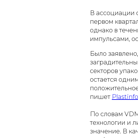
В ассоциации о
первом квартал
однако в течен
импульсами, ос
Было заявлено,
заградительны
секторов упак
остается одним
положительное
пишет
Рlastinf
По словам VDMA
технологии и 
значение. В ка