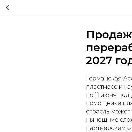
Продаж
перераб
2027 го
Германская Ас
пластмасс и к
по 11 июня под 
помощники пла
отрасль может
нынешние слож
партнерским о