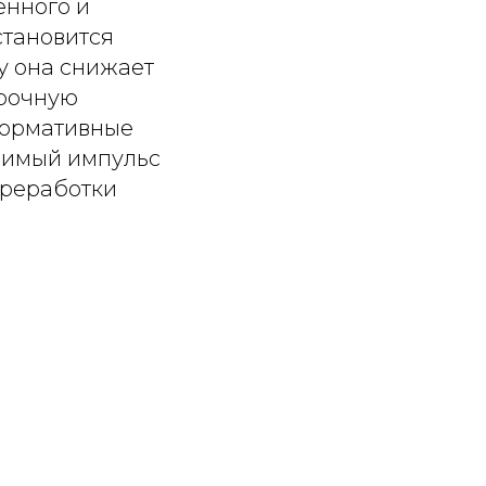
енного и
становится
у она снижает
срочную
нормативные
одимый импульс
ереработки