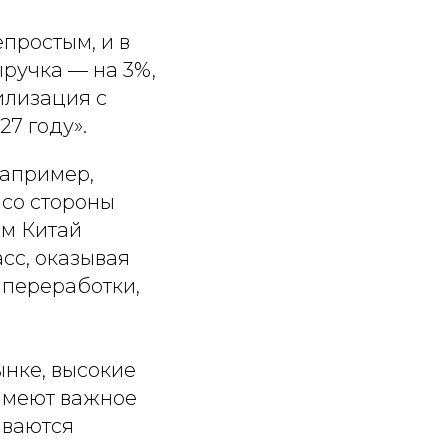
епростым, и в
ыручка — на 3%,
илизация с
27 году».
например,
 со стороны
ом Китай
сс, оказывая
 переработки,
ынке, высокие
 имеют важное
иваются