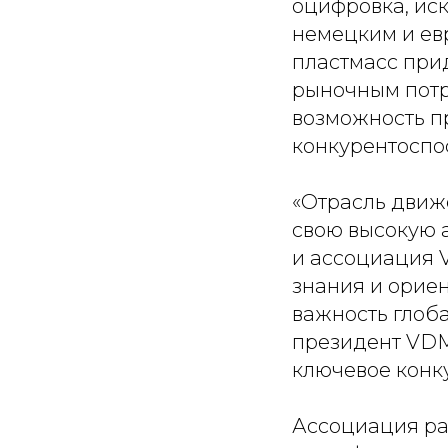
оцифровка, иск
немецким и ев
пластмасс при
рыночным потр
возможность пр
конкурентоспо
«Отрасль движе
свою высокую 
и ассоциация
знания и орие
важность глоба
президент VDM
ключевое конк
Ассоциация ра