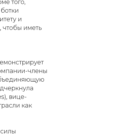
ме того,
аботки
итету и
 чтобы иметь
демонстрирует
Компании-члены
объединяющую
одчеркнула
s), вице-
расли как
 силы