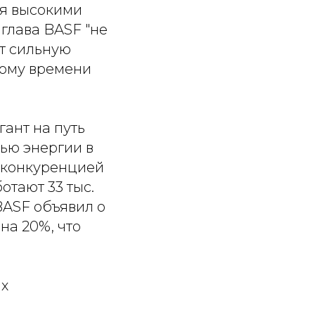
ся высокими
 глава BASF "не
ит сильную
тому времени
ант на путь
тью энергии в
 конкуренцией
отают 33 тыс.
BASF объявил о
на 20%, что
ых
й