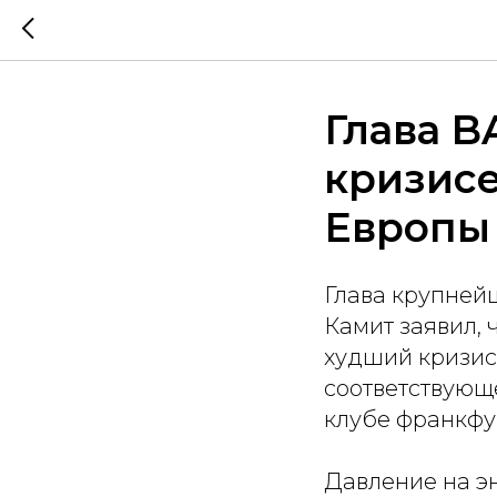
Глава B
кризисе
Европы 
Глава крупней
Камит заявил,
худший кризис 
соответствующ
клубе франкфу
Давление на эн