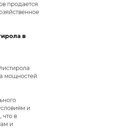
ов продается
хозяйственное
тирола в
листирола
ка мощностей
ьного
условиям и
 что в
там и