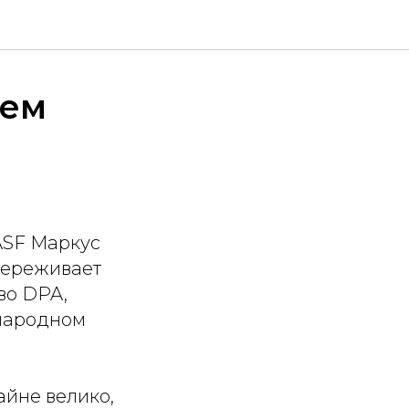
шем
и
ASF Маркус
переживает
во DPA,
ународном
айне велико,