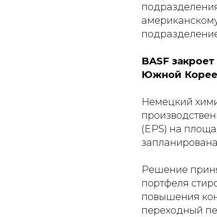
подразделения
американскому 
подразделение
BASF закроет
Южной Коре
Немецкий хими
производствен
(EPS) на площа
запланирована
Решение приня
портфеля стир
повышения кон
переходный пе