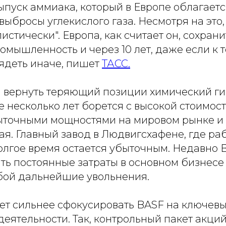
ыпуск аммиака, который в Европе облагает
ыбросы углекислого газа. Несмотря на это,
истически". Европа, как считает он, сохран
мышленность и через 10 лет, даже если к 
лядеть иначе, пишет
ТАСС.
 вернуть теряющий позиции химический гиг
е несколько лет борется с высокой стоимос
ыточными мощностями на мировом рынке и
ая. Главный завод в Людвигсхафене, где раб
олгое время остается убыточным. Недавно 
ть постоянные затраты в основном бизнесе 
обой дальнейшие увольнения.
ет сильнее сфокусировать BASF на ключев
еятельности. Так, контрольный пакет акци