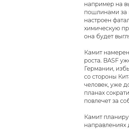
например на в
пошлинами за в
настроен фатал
химическую про
она будет выг
Камит намерен
роста. BASF уж
Германии, изб
со стороны Кит
человек, уже д
планах сократи
повлечет за с
Камит планиру
направлениях д