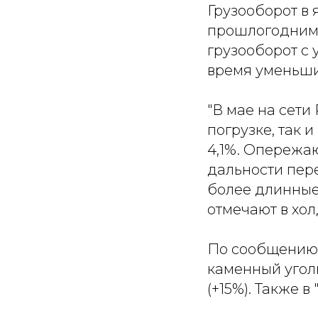
Грузооборот в 
прошлогодним п
грузооборот с 
время уменьшил
"В мае на сет
погрузке, так 
4,1%. Опережа
дальности пере
более длинные 
отмечают в хол
По сообщению 
каменный уголь 
(+15%). Также в