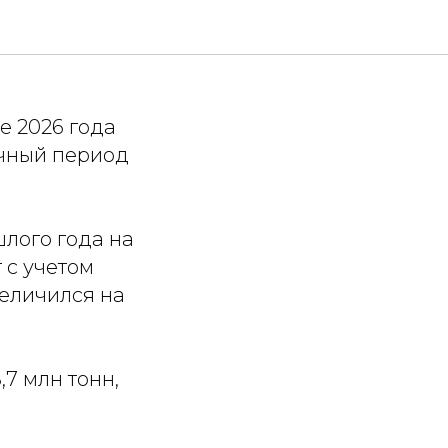
ыросла
е 2026 года
ичный период
шлого года на
 с учетом
величился на
,7 млн тонн,