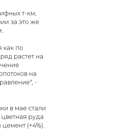
рифных т-км,
ии за это же
.
 как по
дряд растет на
ичение
опотоков на
авление", -
и в мае стали
), цветная руда
и цемент (+4%).