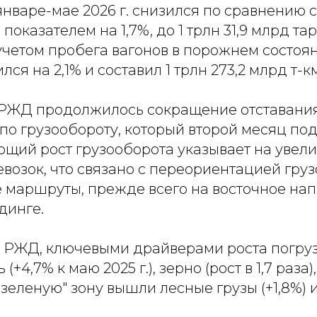
январе-мае 2026 г. снизился по сравнению с
оказателем на 1,7%, до 1 трлн 31,9 млрд та
учетом пробега вагонов в порожнем состоян
ся на 2,1% и составил 1 трлн 273,2 млрд т-км
и РЖД продолжилось сокращение отставания
и по грузообороту, который второй месяц по
ющий рост грузооборота указывает на увел
возок, что связано с переориентацией груз
маршруты, прежде всего на восточное напр
динге.
РЖД, ключевыми драйверами роста погрузк
(+4,7% к маю 2025 г.), зерно (рост в 1,7 раза
 "зеленую" зону вышли лесные грузы (+1,8%) 