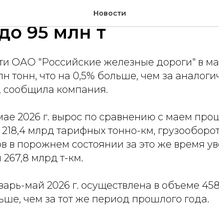
а на сети РЖД в мае в
Новости
 до 95 млн т
ти ОАО "Российские железные дороги" в ма
лн тонн, что на 0,5% больше, чем за аналог
, сообщила компания.
мае 2026 г. вырос по сравнению с маем про
л 218,4 млрд тарифных тонно-км, грузооборот
в в порожнем состоянии за это же время у
 267,8 млрд т-км.
варь-май 2026 г. осуществлена в объеме 458
ньше, чем за тот же период прошлого года.