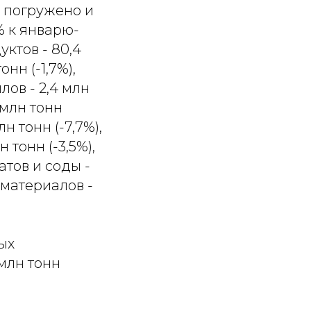
 погружено и
1% к январю-
дуктов - 80,4
нн (-1,7%),
лов - 2,4 млн
 млн тонн
лн тонн (-7,7%),
н тонн (-3,5%),
атов и соды -
 материалов -
ых
 млн тонн