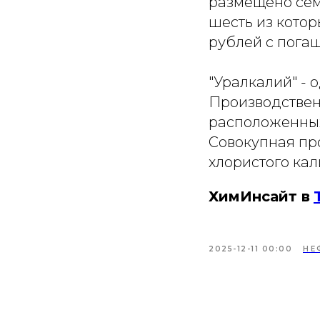
размещено сем
шесть из котор
рублей с пога
"Уралкалий" - 
Производствен
расположенных
Совокупная про
хлористого кали
ХимИнсайт в
2025-12-11 00:00
НЕ