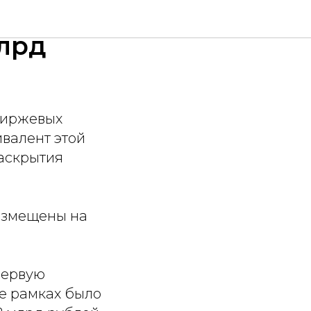
мму
лрд
биржевых
валент этой
раскрытия
азмещены на
первую
ее рамках было