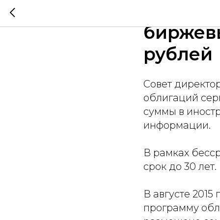
"Уралка
биржев
рублей
Совет директо
облигаций сер
суммы в иност
информации.
В рамках бесс
срок до 30 лет.
В августе 201
программу обли