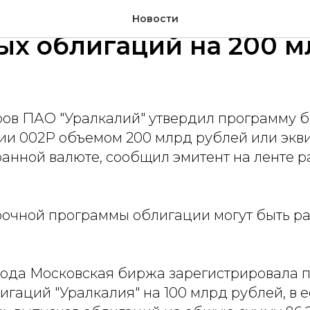
лий" утвердил програ
Новости
ых облигаций на 200 м
ров ПАО "Уралкалий" утвердил программу 
ии 002Р объемом 200 млрд рублей или экви
ранной валюте, сообщил эмитент на ленте 
рочной программы облигации могут быть р
5 года Московская биржа зарегистрировала 
гаций "Уралкалия" на 100 млрд рублей, в 