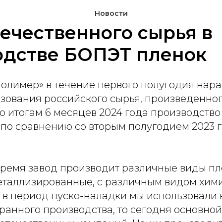
Полимер" увеличил до
Новости
ечественного сырья в
одстве БОПЭТ пленок
олимер» в течение первого полугодия нара
зования российского сырья, произведенно
о итогам 6 месяцев 2024 года производство
по сравнению со вторым полугодием 2023 г.
время завод производит различные виды пл
еталлизированные, с различным видом хим
и в период пуско-наладки мы использовали 
ранного производства, то сегодня основной