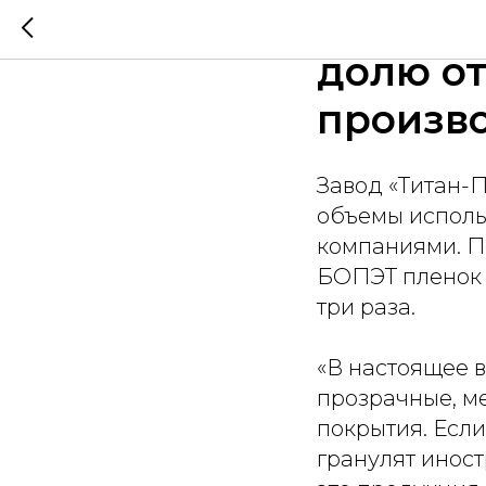
"Титан-
долю от
произв
Завод «Титан-П
объемы исполь
компаниями. П
БОПЭТ пленок 
три раза.
«В настоящее 
прозрачные, м
покрытия. Есл
гранулят иност