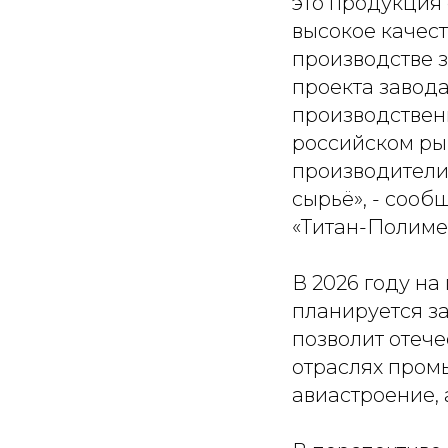
это продукция
высокое качест
производстве 
проекта завод
производствен
российском ры
производители
сырьё», - соо
«Титан-Полиме
В 2026 году н
планируется за
позволит отеч
отраслях пром
авиастроение,