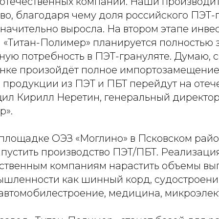
 отечественных компаний. Наши производи
во, благодаря чему доля российского ПЭТ-
значительно выросла. На втором этапе инве
а «Титан-Полимер» планируется полностью 
ную потребность в ПЭТ-грануляте. Думаю, 
нке произойдёт полное импортозамещение,
 продукции из ПЭТ и ПБТ перейдут на отеч
бщил Кирилл Неретин, генеральный директор
р».
а площадке ОЭЗ «Моглино» в Псковском рай
пустить производство ПЭТ/ПБТ. Реализация
ественным компаниям нарастить объемы вып
ышленности как шинный корд, судостроени
 автомобилестроение, медицина, микроэлек