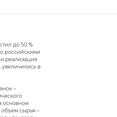
 50%
стил до 50 %
го российскими
 и реализация
 увеличились в
ёнок –
ического
в основном
 объем сырья –