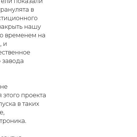
тели показали
гранулята в
стиционного
закрыть нашу
со временем на
 и
ественное
 завода
оне
 этого проекта
уска в таких
е,
троника.