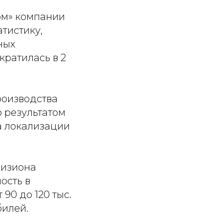
ом» компании
тистику,
ных
кратилась в 2
роизводства
ло результатом
а локализации
визиона
ость в
90 до 120 тыс.
билей.