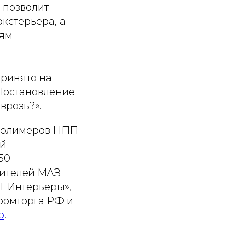
 позволит
кстерьера, а
лям
ринято на
«Постановление
врозь?».
полимеров НПП
й
50
вителей МАЗ
Т Интерьеры»,
ромторга РФ и
o
.