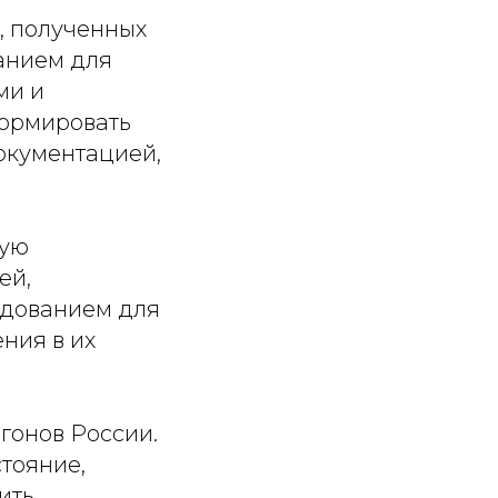
, полученных
анием для
ми и
формировать
окументацией,
ную
ей,
удованием для
ния в их
гонов России.
стояние,
ить