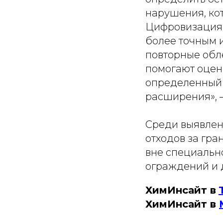
нарушения, ко
Цифровизация 
более точным 
повторные обл
помогают оцени
определенный п
расширения», 
Среди выявлен
отходов за гра
вне специальн
ограждений и 
ХимИнсайт в
ХимИнсайт в