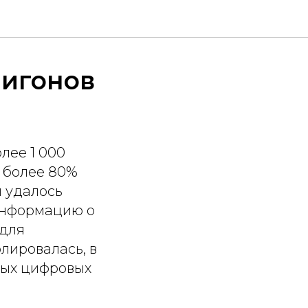
лигонов
лее 1 000
о более 80%
 удалось
информацию о
 для
лировалась, в
вых цифровых