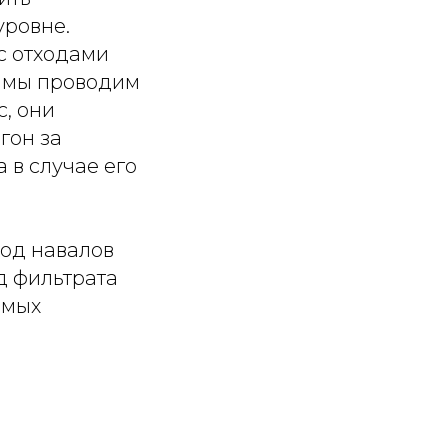
уровне.
с отходами
й мы проводим
, они
гон за
 в случае его
ход навалов
д фильтрата
имых