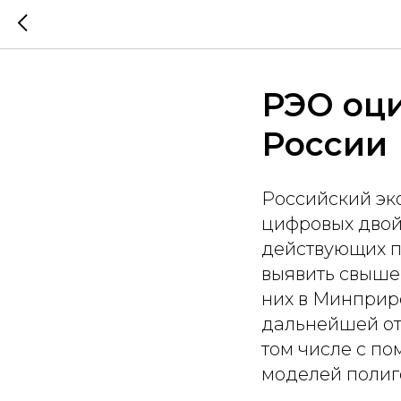
РЭО оц
России
Российский эко
цифровых двойн
действующих п
выявить свыше
них в Минприр
дальнейшей от
том числе с п
моделей полиг