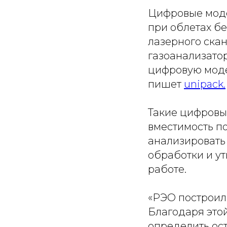
Цифровые моде
при облетах б
лазерного ска
газоанализато
цифровую моде
пишет
unipack.
Такие цифровы
вместимость п
анализировать
обработки и ут
работе.
«РЭО построил
Благодаря этой
определить ос