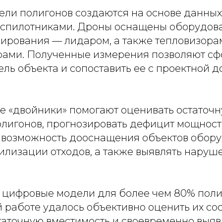
ли полигонов создаются на основе данных
еспилотниками. Дроны оснащены оборудов
нирования — лидаром, а также тепловизора
рами. Полученные измерения позволяют с
ль объекта и сопоставить ее с проектной д
е «двойники» помогают оценивать остаточ
олигонов, прогнозировать дефицит мощност
 возможность дооснащения объектов обор
илизации отходов, а также выявлять наруше
 цифровые модели для более чем 80% поли
 работе удалось объективно оценить их со
таточную вместимость и своевременно выяв