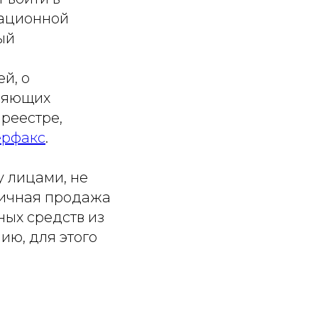
мационной
ый
о
й, о
вляющих
реестре,
ерфакс
.
 лицами, не
ничная продажа
ых средств из
ию, для этого