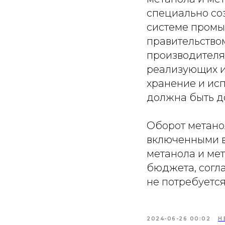
специально со
системе промы
правительство
производителя
реализующих их
хранение и ис
должна быть д
Оборот метано
включенными в
метанола и ме
бюджета, согл
не потребуется
2024-06-26 00:02
Н