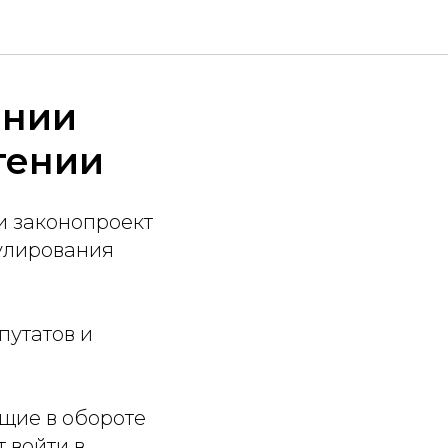
ании
тении
и законопроект
гулирования
путатов и
щие в обороте
 войти в