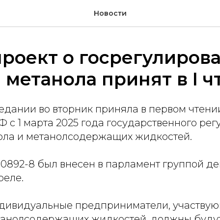
Новости
роект о госрегулиров
 метанола принят в I ч
едании во вторник приняла в первом чтени
Ф с 1 марта 2025 года государственного ре
ола и метанолсодержащих жидкостей.
0892-8 был внесен в парламент группой де
реле.
дивидуальные предприниматели, участвую
танолсодержащих жидкостей, должны будут