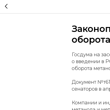
Законоп
оборота
Госдума на зас
о введении в Р
оборота метан
Документ №т61
сенаторов в ап
Компании и ин
метанола и ме