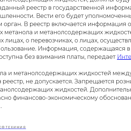
зданный реестр в государственной инфор
шленности. Вести его будет уполномоченн
м орган. В реестр включается информация 
х метанола и метанолсодержащих жидкосте
 лицах, о перевозчиках, о лицах, осущест
пользование. Информация, содержащаяся в 
оступна без взимания платы, передает
Инт
ла и метанолсодержащих жидкостей между
 реестр, не допускается. Запрещается роз
танолсодержащих жидкостей. Дополнительн
асно финансово-экономическому обоснован
.
ЕФТЕХИМИЯ