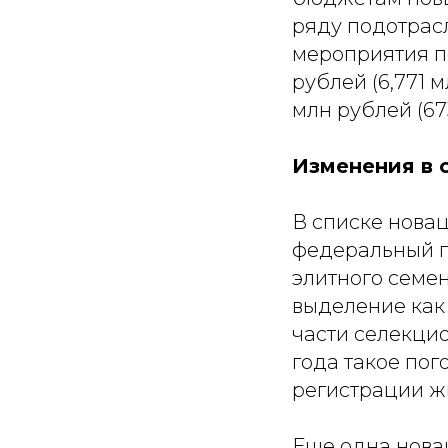
ряду подотрасл
мероприятия п
рублей (6,771 
млн рублей (67
Изменения в 
В списке новац
федеральный п
элитного семен
выделение как
части селекцио
года такое по
регистрации ж
Еще одна нова