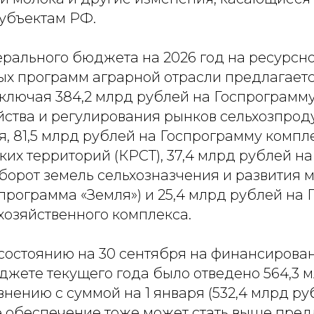
субъектам РФ.
ерального бюджета на 2026 год на ресурсн
ых программ аграрной отрасли предлагается
включая 384,2 млрд рублей на Госпрограмм
йства и регулирования рынков сельхозпрод
, 81,5 млрд рублей на Госпрограмму компл
ких территорий (КРСТ), 37,4 млрд рублей н
оборот земель сельхозназчения и развития 
программа «Земля») и 25,4 млрд рублей на
хозяйственного комплекса.
 состоянию на 30 сентября на финансирова
джете текущего года было отведено 564,3 м
нению с суммой на 1 января (532,4 млрд руб
е обеспечение тоже может стать выше пре