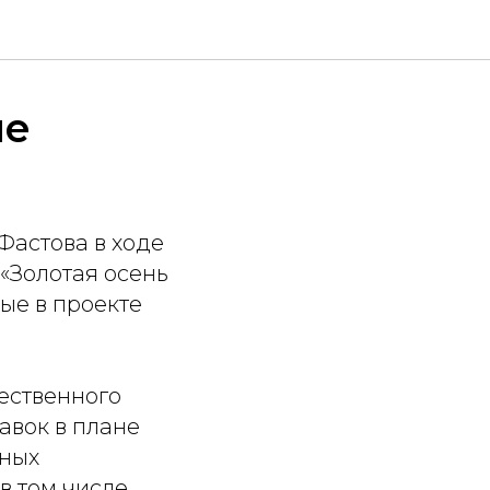
ие
Фастова в ходе
«Золотая осень
ые в проекте
ественного
авок в плане
пных
в том числе