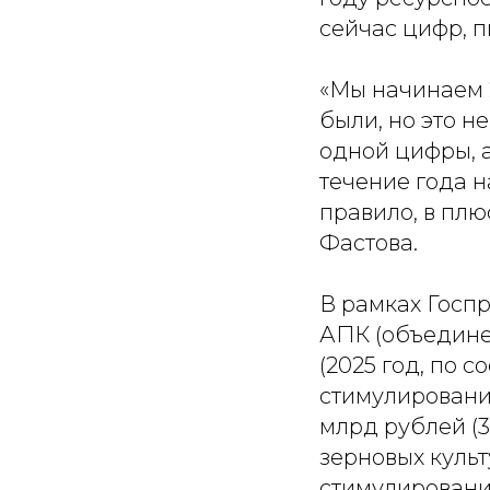
сейчас цифр, 
«Мы начинаем 2
были, но это н
одной цифры, а
течение года н
правило, в пл
Фастова.
В рамках Госп
АПК (объедине
(2025 год, по с
стимулирование
млрд рублей (
зерновых культу
стимулирование