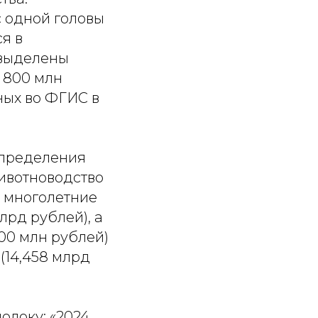
 одной головы
я в
 выделены
 800 млн
ных во ФГИС в
спределения
ивотноводство
а многолетние
лрд рублей), а
00 млн рублей)
 (14,458 млрд
олоку: «2024