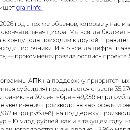
пишет
graininfo.
026 год с тех же объемов, которые у нас и в
е окончательная цифра. Мы всегда бюджет 
 к концу года приходим к другой. Правител
аходит источники. И это всегда цифра плав
юс», — прокомментировала роспись проекта
рограммы АПК на поддержку приоритетных
нная субсидия) предлагается отвести 35,2
остоянию на 30 сентября – 49,358 млрд рубле
 увеличения производства картофеля и ово
3,962 млрд рублей), на поддержку производ
р – 10 млрд рублей, как и в текущем году, н
 виноградарства и виноделия – 3,964 млрд