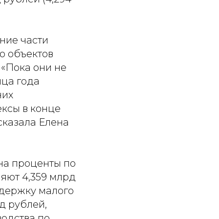
ние части
ю объектов
 «Пока они не
нца года
них
ексы в конце
сказала Елена
на проценты по
яют 4,359 млрд
ддержку малого
д рублей,
одства по