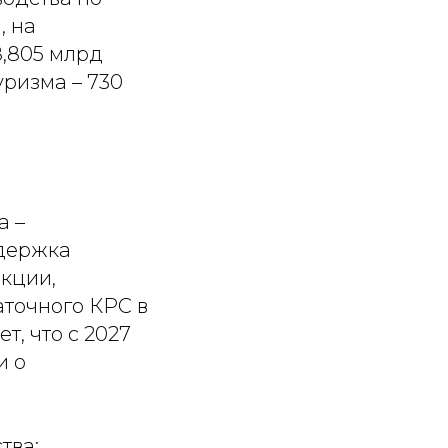
, на
,805 млрд
уризма – 730
а –
ддержка
екции,
точного КРС в
, что с 2027
и о
тва: