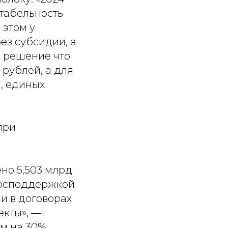
нтабельность
 этом у
ез субсидии, а
и решение что
рублей, а для
а, единых
при
но 5,503 млрд
 господдержкой
и в договорах
екты», —
ем на 30%