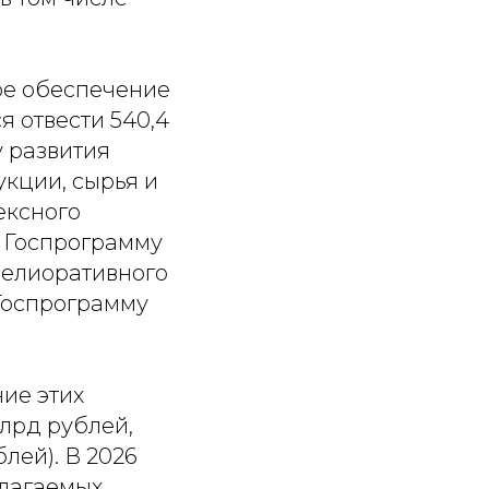
ое обеспечение
 отвести 540,4
у развития
укции, сырья и
ексного
а Госпрограмму
мелиоративного
 Госпрограмму
ние этих
лрд рублей,
лей). В 2026
длагаемых