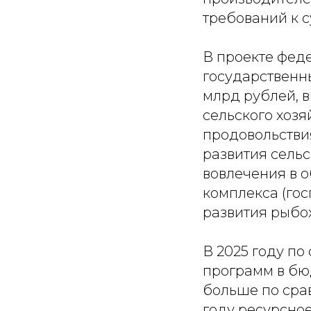
требований к 
В проекте фед
государственн
млрд рублей, 
сельского хозя
продовольствия
развития сельс
вовлечения в 
комплекса (гос
развития рыбо
В 2025 году по
программ в бю
больше по срав
году ресурсно