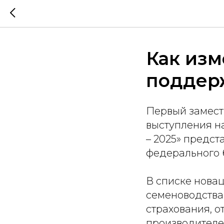
Как из
поддер
Первый замести
выступления н
– 2025» предс
федерального 
В списке нова
семеноводства
страхования, 
производителе