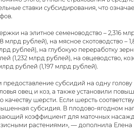
льные ставки субсидирования, что означа
фов.
ржки на элитное семеноводство – 2,316 млр
68 млрд рублей), на мясное скотоводство – 1
млрд рублей), на глубокую переработку зер
лей (1,232 млрд рублей), на овцеводство, ко
млрд рублей (1,197 млрд рублей).
 предоставление субсидий на одну голову
ловья овец и коз, а также установили пов
 качеству шерсти. Если шерсть соответству
вышенная субсидия. В плодово-ягодном н
шающий коэффициент для маточных насажд
зисными растениями», — дополнила Елена 