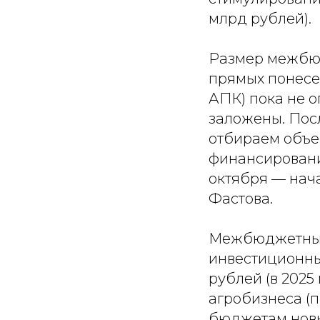
млрд рублей).
Размер межбюд
прямых понесе
АПК) пока не о
заложены. Посл
отбираем объе
финансировани
октября — нача
Фастова.
Межбюджетные 
инвестиционны
рублей (в 2025
агробизнеса (п
бюджетам новы