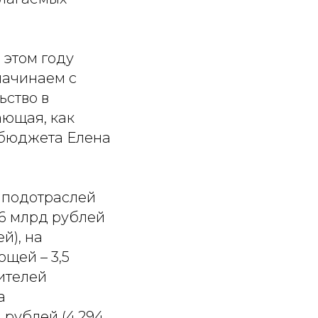
 этом году
начинаем с
ьство в
ающая, как
 бюджета Елена
 подотраслей
76 млрд рублей
й), на
щей – 3,5
ителей
а
 рублей (4,294