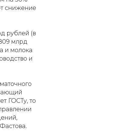
ет снижение
д рублей (в
,809 млрд
на и молока
зоводство и
 маточного
ышающий
ет ГОСТу, то
аправлении
ений,
Фастова.