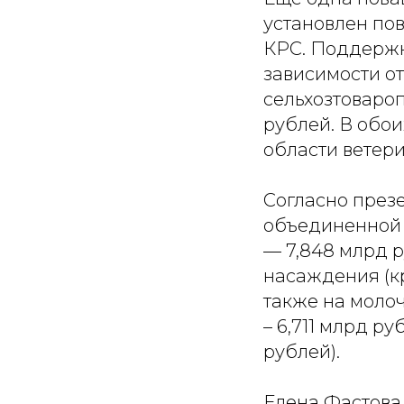
установлен по
КРС. Поддержк
зависимости от
сельхозтоваро
рублей. В обо
области ветер
Согласно през
объединенной 
— 7,848 млрд р
насаждения (кр
также на моло
– 6,711 млрд ру
рублей).
Елена Фастова