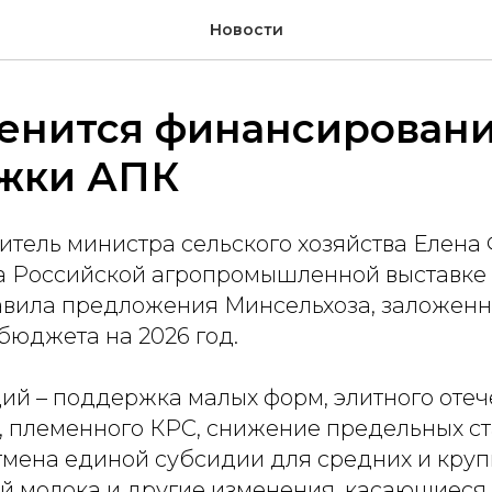
Новости
менится финансирован
жки АПК
тель министра сельского хозяйства Елена 
а Российской агропромышленной выставке 
тавила предложения Минсельхоза, заложенн
бюджета на 2026 год.
ций – поддержка малых форм, элитного отеч
, племенного КРС, снижение предельных ст
отмена единой субсидии для средних и кру
й молока и другие изменения, касающиеся 