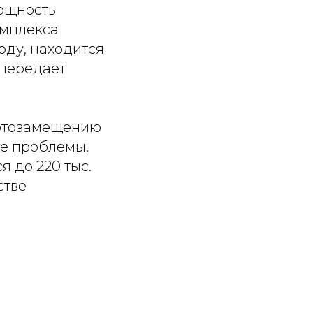
Мощность
омплекса
оду, находится
 передает
ортозамещению
ые проблемы.
 до 220 тыс.
стве