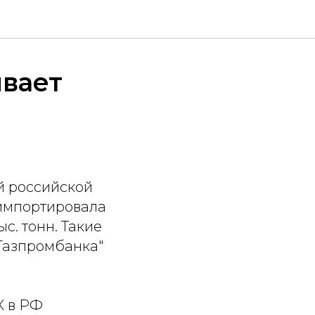
вает
й российской
 импортировала
с. тонн. Такие
Газпромбанка"
К в РФ