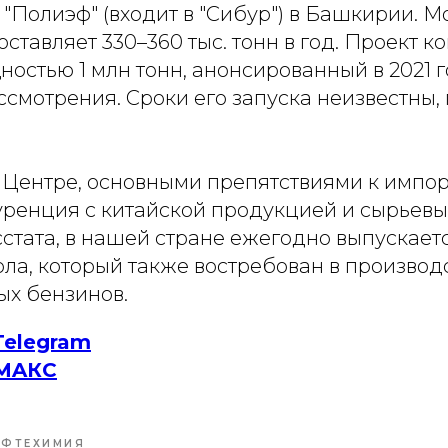
 "Полиэф" (входит в "Сибур") в Башкирии. 
ставляет 330–360 тыс. тонн в год. Проект к
ностью 1 млн тонн, анонсированный в 2021 г
ссмотрения. Сроки его запуска неизвестны,
в Центре, основными препятствиями к имп
уренция с китайской продукцией и сырьев
тата, в нашей стране ежегодно выпускается
ла, который также востребован в производ
ых бензинов.
Telegram
MAКС
ЕФТЕХИМИЯ