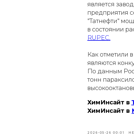
является завод
предприятия со
"Татнефти" мощ
в состоянии ра
RUPEC.
Как отметили 
являются конк
По данным Росс
тонн параксило
высокооктанов
ХимИнсайт в
ХимИнсайт в
2026-05-26 00:01
Н