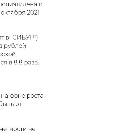
полиэтилена и
октября 2021
т в "СИБУР")
рд рублей
рской
я в 8,8 раза.
 на фоне роста
быль от
четности не