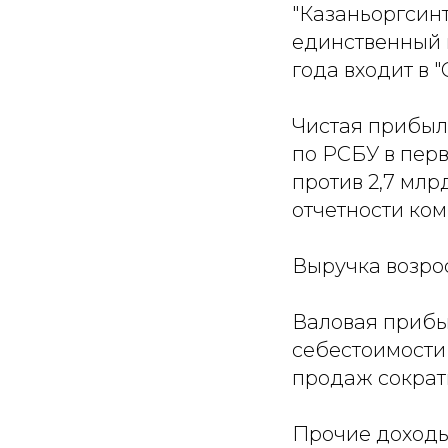
"Казаньоргсин
единственный 
года входит в 
Чистая прибыл
по РСБУ в перв
против 2,7 млр
отчетности ком
Выручка возрос
Валовая прибыл
себестоимости 
продаж сократи
Прочие доходы,