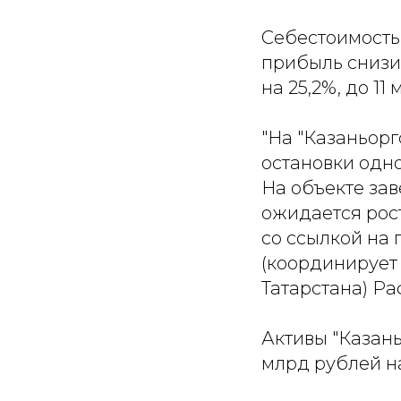
Себестоимость 
прибыль снизил
на 25,2%, до 11
"На "Казаньорг
остановки одн
На объекте за
ожидается рос
со ссылкой на
(координирует
Татарстана) Р
Активы "Казань
млрд рублей н