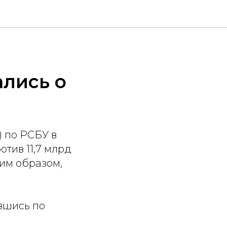
лись о
) по РСБУ в
отив 11,7 млрд
ким образом,
вшись по