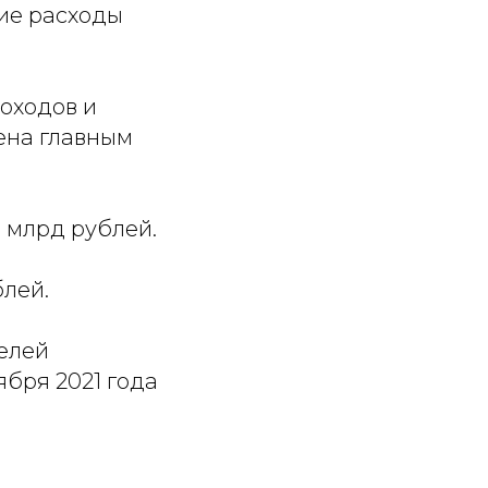
чие расходы
оходов и
ена главным
7 млрд рублей.
блей.
елей
ября 2021 года