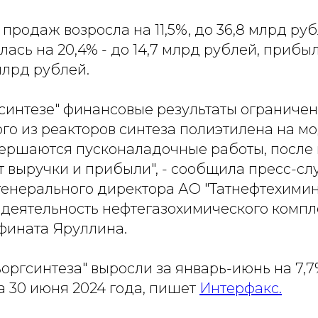
продаж возросла на 11,5%, до 36,8 млрд ру
ась на 20,4% - до 14,7 млрд рублей, прибыл
 млрд рублей.
синтезе" финансовые результаты ограничен
ого из реакторов синтеза полиэтилена на м
вершаются пусконаладочные работы, после
т выручки и прибыли", - сообщила пресс-с
 генерального директора АО "Татнефтехимин
 деятельность нефтегазохимического компл
афината Яруллина.
оргсинтеза" выросли за январь-июнь на 7,7%
а 30 июня 2024 года, пишет
Интерфакс.