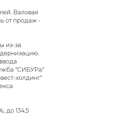
блей. Валовая
ь от продаж -
ы из-за
одернизацию.
 ввода
лужба "СИБУРа"
вест-холдинг"
екса
, до 134,5