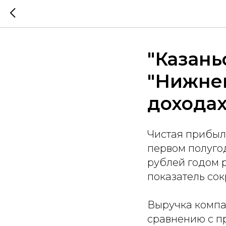
"Казань
"Нижнек
доходах
Чистая прибыль
первом полугод
рублей годом р
показатель сок
Выручка компа
сравнению с п