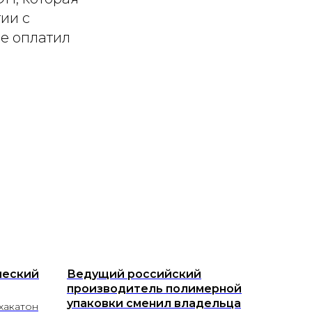
ии с
е оплатил
ческий
Ведущий российский
производитель полимерной
упаковки сменил владельца
хакатон