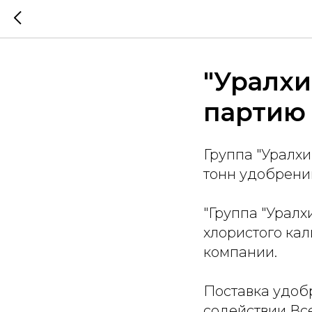
"Уралхи
партию
Группа "Уралхи
тонн удобрени
"Группа "Уралх
хлористого кал
компании.
Поставка удоб
содействии Вс