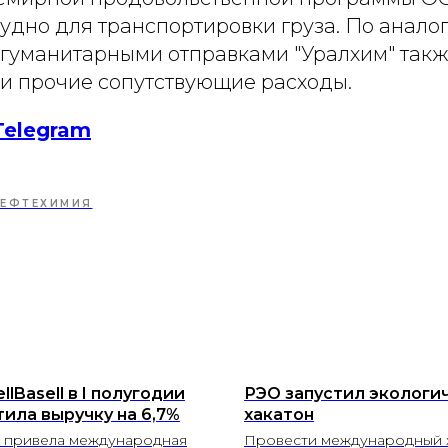
удно для транспортировки груза. По аналог
уманитарными отправками "Уралхим" такж
 и прочие сопутствующие расходы.
Telegram
ЕФТЕХИМИЯ
llBasell в I полугодии
РЭО запустил экологи
тила выручку на 6,7%
хакатон
 привела международная
Провести международный 