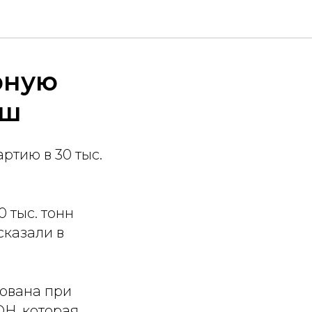
рную
еш
ртию в 30 тыс.
 тыс. тонн
сказали в
зована при
Н, которая