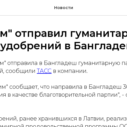
Новости
м" отправил гуманита
 удобрений в Банглад
м" отправила в Бангладеш гуманитарную па
й, сообщили
ТАСС
в компании.
им" сообщает, что направила в Бангладеш 30
ия в качестве благотворительной партии", - 
рений, ранее хранившихся в Латвии, реали
емирной продовольственной программы ОО