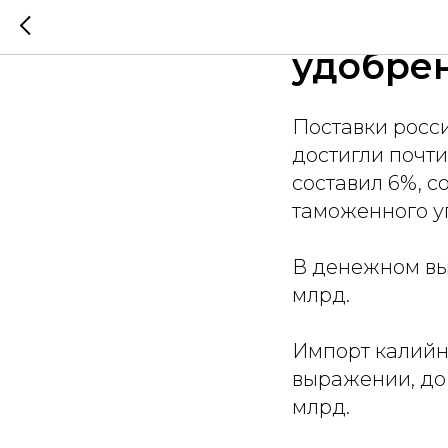
За 2025
удобрен
Поставки росс
достигли почти
составил 6%, с
таможенного у
В денежном выр
млрд.
Импорт калийн
выражении, до 
млрд.