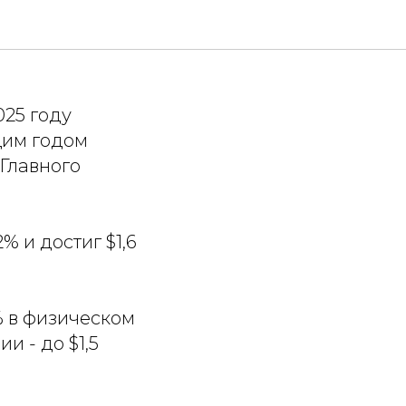
мпорт
025 году
щим годом
 Главного
 и достиг $1,6
% в физическом
и - до $1,5