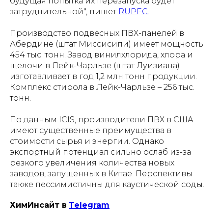
будущая попытка их перезапуска будет
затруднительной", пишет
RUPEC.
Производство подвесных ПВХ-панелей в
Абердине (штат Миссисипи) имеет мощность
454 тыс. тонн. Завод винилхлорида, хлора и
щелочи в Лейк-Чарльзе (штат Луизиана)
изготавливает в год 1,2 млн тонн продукции.
Комплекс стирола в Лейк-Чарльзе – 256 тыс.
тонн.
По данным ICIS, производители ПВХ в США
имеют существенные преимущества в
стоимости сырья и энергии. Однако
экспортный потенциал сильно ослаб из-за
резкого увеличения количества новых
заводов, запущенных в Китае. Перспективы
также пессимистичны для каустической соды.
ХимИнсайт в
Telegram