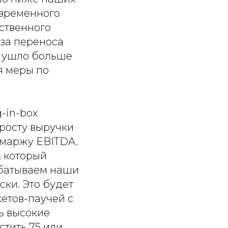
 временного
ственного
-за переноса
о ушло больше
я меры по
-in-box
росту выручки
 маржу EBITDA.
, который
абатываем наши
ки. Это будет
кетов-паучей с
ь высокие
тить 75 или