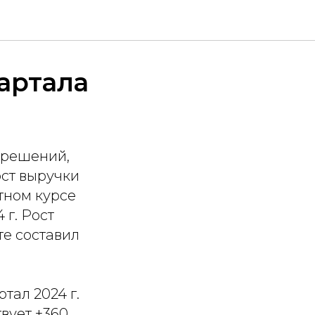
вартала
 решений,
ост выручки
тном курсе
 г. Рост
те составил
тал 2024 г.
твует +360