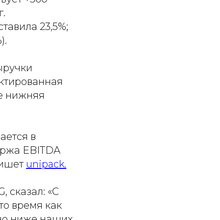
г.
тавила 23,5%;
).
ыручки
ектированная
е нижняя
ается в
аржа EBITDA
пишет
unipack.
, сказал: «С
то время как
вно ниже наших