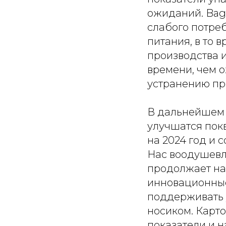
ожиданий. Bag
слабого потре
питания, в то 
производства 
времени, чем 
устранению пр
В дальнейшем м
улучшатся пок
на 2024 год и
Нас воодушевл
продолжает на
инновационные
поддерживать у
носиком. Карт
показатели и 