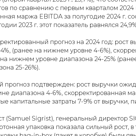
ов по сравнению с первым кварталом 2024 
ная маржа EBITDA за полугодие 2024 г. сос
одии 2023 г. этот показатель равнялся 24,9%
ректированный прогноз на 2024 год: рост в
 4%, (ранее на нижнем уровне 4-6%), скорр
на нижнем уровне диапазона 24-25% (ране
она 25-26%).
 прогноз подтвержден: рост выручки ожид
ине диапазона 4-6%, скорректированная м
ые капитальные затраты 7-9% от выручки, 
 (Samuel Sigrist), генеральный директор SIG
ртонная упаковка показала сильный рост, в 
ковки bag-in-box (пакет в коробке) были я