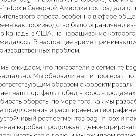
-in-box в Северной Америке пострадали от
бительского спроса, особенно в сфере обще
время как производство было ограничено из
из Канады в США, на наращивание которог
ожидалось. В настоящее время принимаютс
оизводственных проблем.
ы ожидаем, что показатели в сегменте bag
вартально. Мы обновили наши прогнозы по 
 соответствующим образом скорректировали
яет наш портфель побед в кросс-продажах
бирать обороты по мере того, как мы разр
 предложения и расширяемся географичес
стойчивый рост сегментов bag-in-box и па
онная коробка продолжает демонстрироват
наращивать свою долю, и мы ожидаем размес