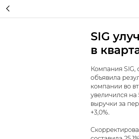
SIG улу
в кварт
Компания SIG,
объявила резул
компании во вт
увеличился на 
выручки за пер
+3,0%.
Скорректирова
составила 25,1%