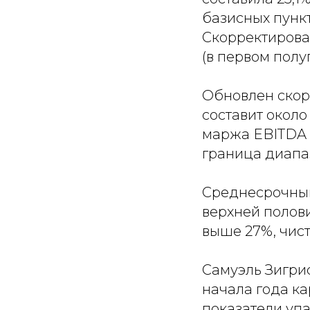
базисных пункт
Скорректирован
(в первом полуг
Обновлен скор
составит около
маржа EBITDA 
граница диапаз
Среднесрочный
верхней полов
выше 27%, чист
Самуэль Зигрист
начала года ка
показатели упа